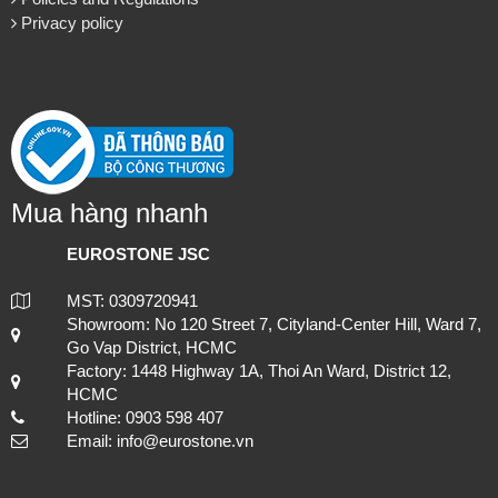
Privacy policy
Mua hàng nhanh
EUROSTONE JSC
MST: 0309720941
Showroom: No 120 Street 7, Cityland-Center Hill, Ward 7,
Go Vap District, HCMC
Factory: 1448 Highway 1A, Thoi An Ward, District 12,
HCMC
Hotline: 0903 598 407
Email: info@eurostone.vn