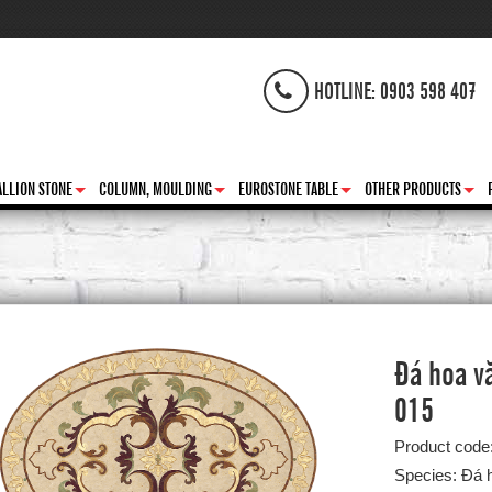
HOTLINE: 0903 598 407
LLION STONE
COLUMN, MOULDING
EUROSTONE TABLE
OTHER PRODUCTS
+
+
+
+
Đá hoa vă
015
Product code
Species: Đá 