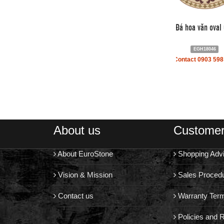
Đá hoa văn oval
EGH18046
Contact 0903 598
About us
Customer
About EuroStone
Shopping Adv
Vision & Mission
Sales Proced
Contact us
Warranty Ter
Policies and R