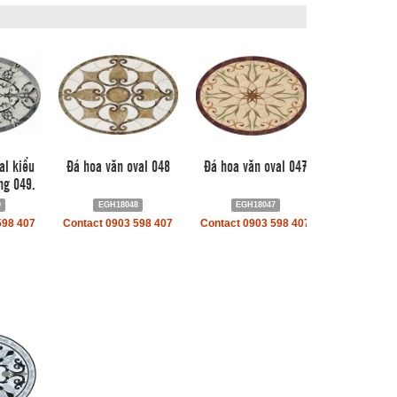
al kiểu
Đá hoa văn oval 048
Đá hoa văn oval 047
ng 049.
9
EGH18048
EGH18047
598 407
Contact 0903 598 407
Contact 0903 598 407