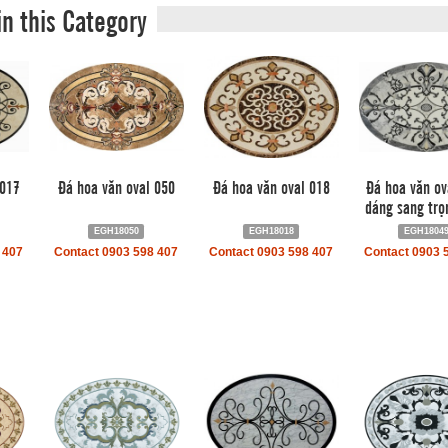
in this Category
 017
Đá hoa văn oval 050
Đá hoa văn oval 018
Đá hoa văn ov
dáng sang trọ
EGH18050
EGH18018
EGH1804
 407
Contact 0903 598 407
Contact 0903 598 407
Contact 0903 