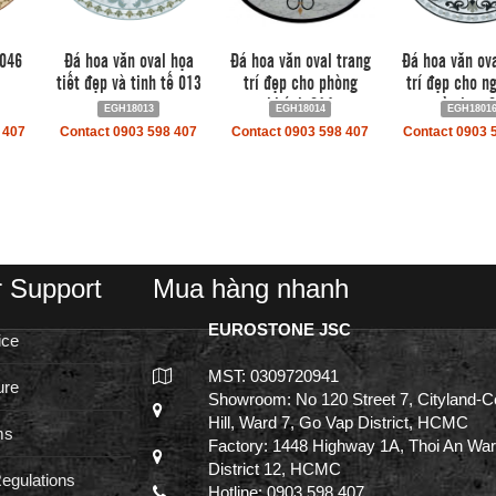
 046
Đá hoa văn oval họa
Đá hoa văn oval trang
Đá hoa văn ova
tiết đẹp và tinh tế 013
trí đẹp cho phòng
trí đẹp cho n
khách 014
của bạn 
EGH18013
EGH18014
EGH1801
 407
Contact 0903 598 407
Contact 0903 598 407
Contact 0903 
 Support
Mua hàng nhanh
EUROSTONE JSC
ice
MST: 0309720941
ure
Showroom: No 120 Street 7, Cityland-C
Hill, Ward 7, Go Vap District, HCMC
ms
Factory: 1448 Highway 1A, Thoi An War
District 12, HCMC
egulations
Hotline: 0903 598 407