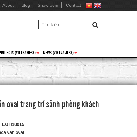
About
Blog
Showroom
Contact
PROJECTS (VIETNAMESE)
NEWS (VIETNAMESE)
+
+
n oval trang trí sảnh phòng khách
:
EGH18015
hoa văn oval