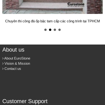
Mẫu bàn ăn mặt đá tự nhiên cao cấp và sang trọng cho gia đình
thân yêu của bạn.
Cung cấp & thi công đá ốp cầu thang máy cho các công trình.