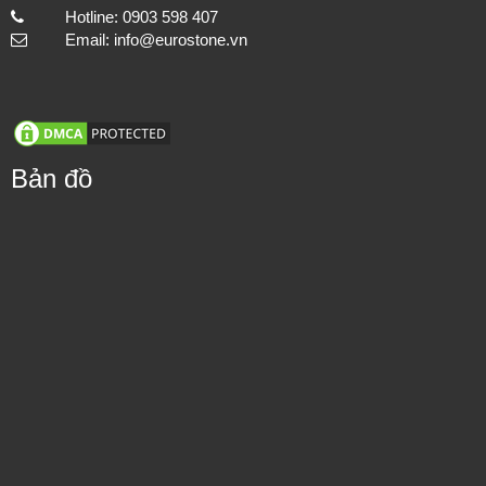
Mua hàng nhanh
EUROSTONE JSC
MST: 0309720941
Thi công hạng mục đá lát nền cho cách công trình, đảm bảo chất
Showroom: No 120 Street 7, Cityland-Center Hill, Ward 7,
lượng và tuổi thọ.
Go Vap District, HCMC
Factory: 1448 Highway 1A, Thoi An Ward, District 12,
HCMC
Hotline: 0903 598 407
Email: info@eurostone.vn
Bản đồ