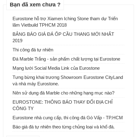
Bạn đã xem chưa ?
Eurostone hỗ trợ Xiamen Iching Stone tham dự Triển
lãm Vietbuild TPHCM 2018
BẢNG BÁO GIÁ ĐÁ ỐP CẦU THANG MỚI NHẤT
2019
Thi công đá tự nhiên
Đá Marble Trắng - sản phẩm chất lượng tại Eurostone
Mạng lưới Social Media Link của Eurostone
Tưng bừng khai trương Showroom Eurostone CityLand
và nhà máy Eurostone.
Đá tự nhiên ốp tường - Sự lựa chọn tuyệt vời cho ngôi nhà của
Nên sử dụng đá Marble cho những hạng mục nào?
bạn
EUROSTONE: THÔNG BÁO THAY ĐỔI ĐỊA CHỈ
CÔNG TY
Eurostone nhà cung cấp, thi công đá Gò Vấp - TP.HCM
Báo giá đá tự nhiên theo từng chủng loại và khổ đá.