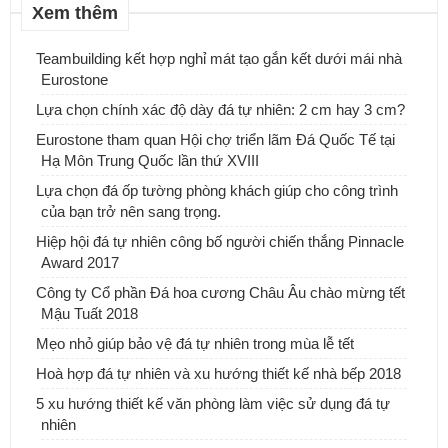
Xem thêm
Teambuilding kết hợp nghỉ mát tạo gắn kết dưới mái nhà
Eurostone
Lựa chọn chính xác độ dày đá tự nhiên: 2 cm hay 3 cm?
Eurostone tham quan Hội chợ triển lãm Đá Quốc Tế tại
Hạ Môn Trung Quốc lần thứ XVIII
Lựa chọn đá ốp tường phòng khách giúp cho công trình
của bạn trở nên sang trọng.
Hiệp hội đá tự nhiên công bố người chiến thắng Pinnacle
ĐƠN VỊ CUNG CẤP & THI CÔNG ĐÁ ỐP CỘT ĐÁ TRỤ CỔNG
Award 2017
NHÀ.
Công ty Cổ phần Đá hoa cương Châu Âu chào mừng tết
Những mẫu bàn đá Lavabo tự nhiên, xu hướng mới cho ngôi nhà
Mậu Tuất 2018
của bạn
Mẹo nhỏ giúp bảo vệ đá tự nhiên trong mùa lễ tết
Hoà hợp đá tự nhiên và xu hướng thiết kế nhà bếp 2018
5 xu hướng thiết kế văn phòng làm việc sử dụng đá tự
nhiên