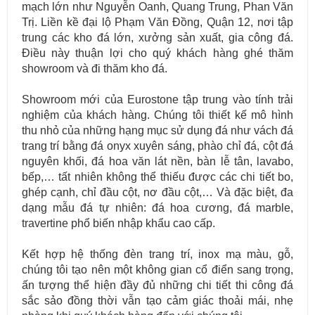
mạch lớn như Nguyễn Oanh, Quang Trung, Phan Văn
Trị. Liền kề đại lộ Phạm Văn Đồng, Quận 12, nơi tập
trung các kho đá lớn, xưởng sản xuất, gia công đá.
Điều này thuận lợi cho quý khách hàng ghé thăm
showroom và đi thăm kho đá.
Showroom mới của Eurostone tập trung vào tính trải
nghiệm của khách hàng. Chúng tôi thiết kế mô hình
thu nhỏ của những hạng mục sử dụng đá như vách đá
trang trí bằng đá onyx xuyên sáng, phào chỉ đá, cột đá
nguyên khối, đá hoa văn lát nền, bàn lễ tân, lavabo,
bếp,… tất nhiên không thể thiếu được các chi tiết bo,
ghép cạnh, chỉ đầu cột, nơ đầu cột,… Và đặc biệt, đa
dạng mẫu đá tự nhiên: đá hoa cương, đá marble,
travertine phổ biến nhập khẩu cao cấp.
Kết hợp hệ thống đèn trang trí, inox mạ màu, gỗ,
chúng tôi tạo nên một không gian cổ điển sang trọng,
ấn tượng thể hiện đầy đủ những chi tiết thi công đá
sắc sảo đồng thời vẫn tạo cảm giác thoải mái, nhẹ