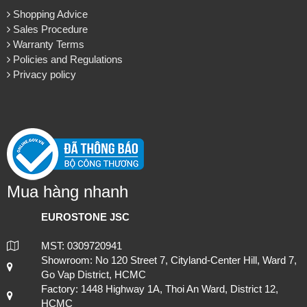
About us
About EuroStone
Vision & Mission
Contact us
Customer Support
Shopping Advice
Lựa chọn đá ốp mặt bếp uy tín và chuyên nghiệp tại TP.HCM
Sales Procedure
Warranty Terms
Policies and Regulations
Privacy policy