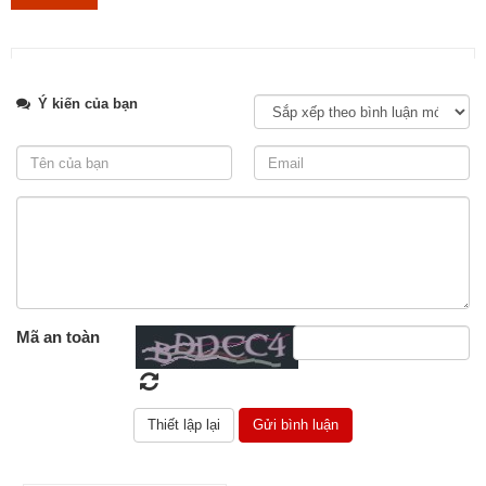
Lựa chọn đá ốp mặt bếp uy tín và chuyên nghiệp tại TP.HCM
Tweet
Ý kiến của bạn
Mã an toàn
Thi công hạng mục đá lát nền cho cách công trình, đảm bảo chất
lượng và tuổi thọ.