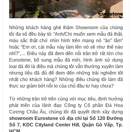
Những khách hàng ghé thăm Showroom của chúng
tôi đa số đều bày tỏ: “Anh/Chị muốn xem mẫu đá thật,
màu sắc thật chứ nhìn hình trên mạng nó “ảo” lắm”
hoặc “Em ơi, cái mẫu này làm lên nó sẽ như thế nào
nhỉ?”,… Điều này đã đem đến nỗi trăn trở rất lớn cho
Eurostone, bổ sung mẫu đá mới, hình ảnh sử dụng
loại đá đó là điều mà chúng tôi vẫn thường xuyên làm
nhưng liệu đã đủ để đem đến những trải nghiệm tốt
nhất cho khách hàng? Những điều chúng tôi làm đã
thực sự giảm bớt nỗi lo của chủ đầu tư hay chưa?
Từ những trăn trở trên cùng với mục tiêu, định hướng
phát triển của lãnh đạo Công ty Cổ phần Đá Hoa
Cương Châu Âu, chúng tôi đã quyết định xây dựng
showroom Eurostone có địa chỉ tại Số 120 Đường
Số 7, KDC Cityland Center Hill, Quận Gò Vấp, Tp.
HCM.