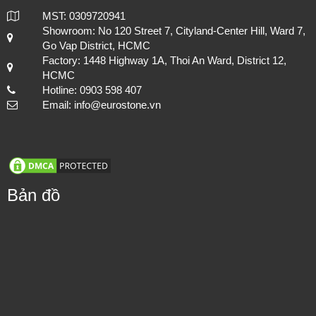
MST: 0309720941
Showroom: No 120 Street 7, Cityland-Center Hill, Ward 7,
Go Vap District, HCMC
Factory: 1448 Highway 1A, Thoi An Ward, District 12,
HCMC
Hotline: 0903 598 407
Email: info@eurostone.vn
Bản đồ