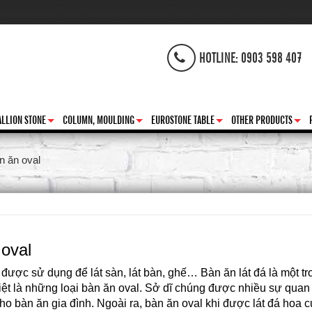
HOTLINE: 0903 598 407
LLION STONE
COLUMN, MOULDING
EUROSTONE TABLE
OTHER PRODUCTS
+
+
+
+
n ăn oval
oval
được sử dụng để lát sàn, lát bàn, ghế… Bàn ăn lát đá là một 
iệt là những loại bàn ăn oval. Sở dĩ chúng được nhiều sự quan 
ho bàn ăn gia đình. Ngoài ra, bàn ăn oval khi được lát đá hoa cư