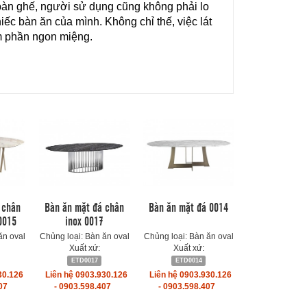
 bàn ghế, người sử dụng cũng không phải lo 
c bàn ăn của mình. Không chỉ thế, việc lát 
m phần ngon miệng.
 chân
Bàn ăn mặt đá chân
Bàn ăn mặt đá 0014
0015
inox 0017
ăn oval
Chủng loại: Bàn ăn oval
Chủng loại: Bàn ăn oval
Xuất xứ:
Xuất xứ:
ETD0017
ETD0014
30.126
Liên hệ 0903.930.126
Liên hệ 0903.930.126
07
- 0903.598.407
- 0903.598.407