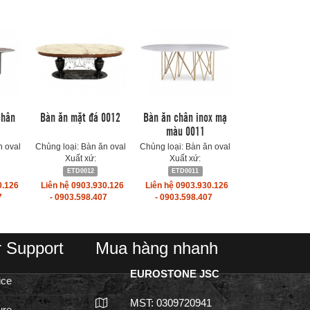
chân
Bàn ăn mặt đá 0012
Bàn ăn chân inox mạ
màu 0011
n oval
Chủng loại: Bàn ăn oval
Chủng loại: Bàn ăn oval
Xuất xứ:
Xuất xứ:
ETD0012
ETD0011
0.126
Liên hệ 0903.930.126
Liên hệ 0903.930.126
7
- 0903.598.407
- 0903.598.407
 Support
Mua hàng nhanh
EUROSTONE JSC
ice
MST: 0309720941
ure