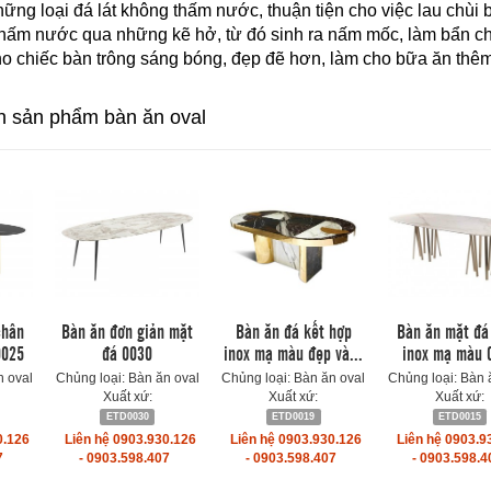
ững loại đá lát không thấm nước, thuận tiện cho việc lau chùi
thấm nước qua những kẽ hở, từ đó sinh ra nấm mốc, làm bẩn chiế
ho chiếc bàn trông sáng bóng, đẹp đẽ hơn, làm cho bữa ăn thê
 sản phẩm bàn ăn oval
chân
Bàn ăn đơn giản mặt
Bàn ăn đá kết hợp
Bàn ăn mặt đá
0025
đá 0030
inox mạ màu đẹp và...
inox mạ màu 
n oval
Chủng loại: Bàn ăn oval
Chủng loại: Bàn ăn oval
Chủng loại: Bàn 
Xuất xứ:
Xuất xứ:
Xuất xứ:
ETD0030
ETD0019
ETD0015
0.126
Liên hệ 0903.930.126
Liên hệ 0903.930.126
Liên hệ 0903.9
7
- 0903.598.407
- 0903.598.407
- 0903.598.4