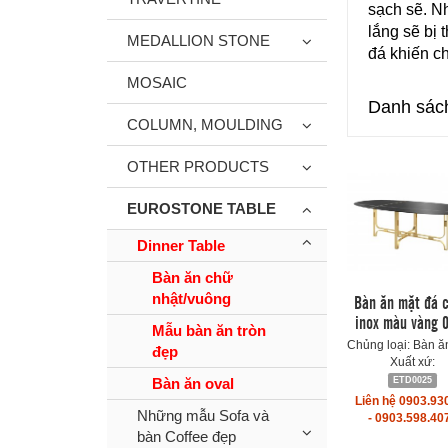
sạch sẽ. Nh
lắng sẽ bị 
MEDALLION STONE
đá khiến c
MOSAIC
Danh sách
COLUMN, MOULDING
OTHER PRODUCTS
EUROSTONE TABLE
Dinner Table
Bàn ăn chữ
Bàn ăn mặt đá 
nhật/vuông
inox màu vàng 
Mẫu bàn ăn tròn
Chủng loại: Bàn ă
đẹp
Xuất xứ:
Bàn ăn oval
ETD0025
Liên hệ 0903.93
Những mẫu Sofa và
- 0903.598.40
bàn Coffee đẹp