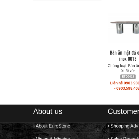
Bàn ăn mặt đá 
inox 0013
Chủng loại: Bàn ă
Xuất xứ:
ETD0013
Liên hệ 0903.93
- 0903.598.40
About us
Customer
About EuroStone
Shopping Adv
Vision & Mission
Sales Proced