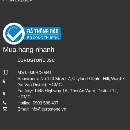
Mua hàng nhanh
EUROSTONE JSC
MST: 0309720941
Showroom: No 120 Street 7, Cityland-Center Hill, Ward 7,
Go Vap District, HCMC
Factory: 1448 Highway 1A, Thoi An Ward, District 12,
HCMC
Hotline: 0903 598 407
Email: info@eurostone.vn