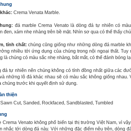
 chung
 khác:
Crema Venata Marble.
chung:
đá marble Crema Venato là dòng đá tự nhiên có mà
 đen, xám nhẹ nhàng trên bề mặt. Nhìn sơ qua có thể thấy ch
m, tính chất:
chúng cũng giống như những dòng đá marble khá
ởng nhiều tới ứng dụng của chúng trong nội ngoại thất. Tuy
 là chúng có màu sắc nhẹ nhàng, bắt mắt, có thể đánh bóng lại
g đá tự nhiên nên chúng không có tính đồng nhất giữa các đườ
và những lô đá khác nhau sẽ có màu sắc không giống nhau. Vì
 chúng trước khi quyết định sử dụng.
àn thiện
 Sawn Cut, Sanded, Rockfaced, Sandblasted, Tumbled
ụng
 Crema Venato không phổ biến tại thị trường Việt Nam, vì vậy, 
ân nhắc tới dòng đá này. Với những đặc điểm nêu trên, dòng đá 