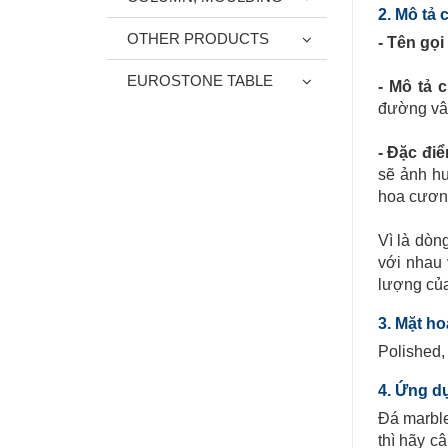
2. Mô tả
OTHER PRODUCTS
- Tên gọi
EUROSTONE TABLE
- Mô tả 
đường vân
- Đặc điể
sẽ ảnh hư
hoa cương
Vì là dòn
với nhau 
lượng của
3. Mặt ho
Polished,
4. Ứng d
Đá marble
thì hãy c