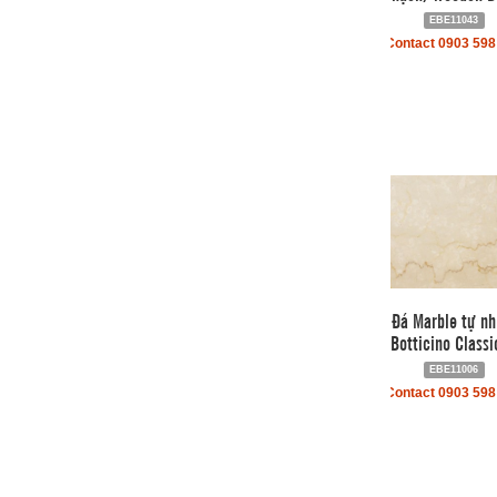
EBE11043
Contact 0903 598
Đá Marble tự nh
Botticino Classi
EBE11006
Contact 0903 598