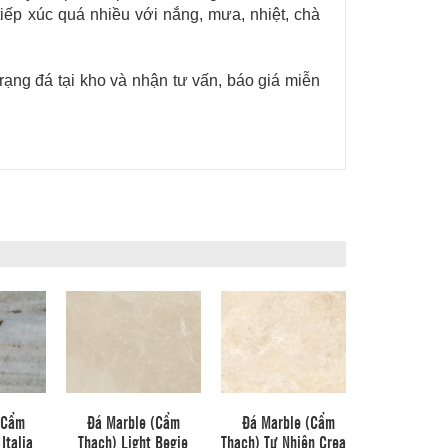
iếp xúc quá nhiều với nắng, mưa, nhiệt, chà
trạng đá tại kho và nhận tư vấn, báo giá miễn
(Cẩm
Đá Marble (Cẩm
Đá Marble (Cẩm
Italia
Thạch) Light Begie
Thạch) Tự Nhiên Cream