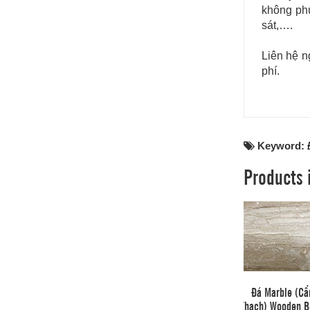
không phù
sát,….
Liên hệ n
phí.
Keyword:
Products 
Đá Marble (C
Thạch) Wooden B