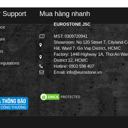
 Support
Mua hàng nhanh
EUROSTONE JSC
ice
MST: 0309720941
ure
Showroom: No 120 Street 7, Cityland-C
Hill, Ward 7, Go Vap District, HCMC
ms
Factory: 1448 Highway 1A, Thoi An War
District 12, HCMC
egulations
Hotline: 0903 598 407
Email: info@eurostone.vn