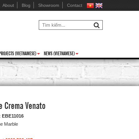
About
Blog
Showroom
Contact
PROJECTS (VIETNAMESE)
NEWS (VIETNAMESE)
+
+
e Crema Venato
:
EBE11016
ge Marble