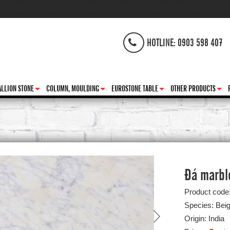
HOTLINE: 0903 598 407
LLION STONE
COLUMN, MOULDING
EUROSTONE TABLE
OTHER PRODUCTS
+
+
+
+
Đá marbl
Product code
Species: Bei
Origin: India