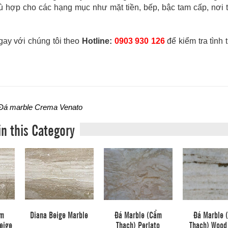
 hợp cho các hạng mục như mặt tiền, bếp, bậc tam cấp, nơi t
gay với chúng tôi theo
Hotline:
0903 930 126
để kiểm tra tình 
Đá marble Crema Venato
in this Category
ẩm
Diana Beige Marble
Đá Marble (Cẩm
Đá Marble 
eige
Thạch) Perlato
Thạch) Wood 