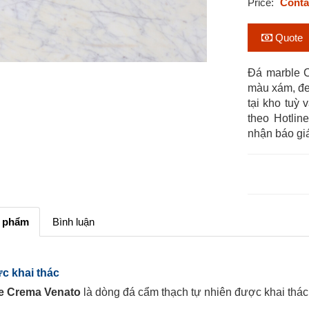
Price:
Conta
Quote
Đá marble 
màu xám, đe
tại kho tuỳ 
theo Hotlin
nhận báo giá
n phẩm
Bình luận
ực khai thác
e Crema Venato
là dòng đá cẩm thạch tự nhiên được khai thác 