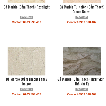
Đá Marble (Cẩm Thạch) Rosalight
Đá Marble Tự Nhiên (Cẩm Thạch)
Cream Nouva.
EBE11040
EBE11039
Contact 0903 598 407
Contact 0903 598 407
Đá Marble (Cẩm Thạch) Fancy
Đá Marble (Cẩm Thạch) Tiger Skin 
beiger
Thổ Nhĩ Kỳ
EBE11013
EBE11034
Contact 0903 598 407
Contact 0903 598 407