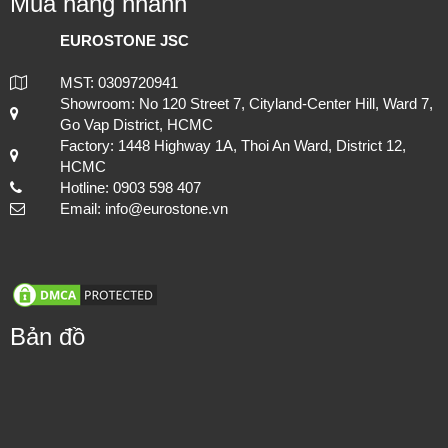
Mua hàng nhanh
EUROSTONE JSC
MST: 0309720941
Showroom: No 120 Street 7, Cityland-Center Hill, Ward 7,
Go Vap District, HCMC
Factory: 1448 Highway 1A, Thoi An Ward, District 12,
HCMC
Hotline: 0903 598 407
Email: info@eurostone.vn
Bản đồ