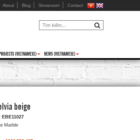
About
Blog
Showroom
Contact
PROJECTS (VIETNAMESE)
NEWS (VIETNAMESE)
+
+
lvia beige
:
EBE11027
ge Marble