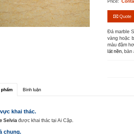
Price:
Conta
Quote
Đá marble Se
vàng hoặc b
màu đậm hơn
lát nền
, bàn 
n phẩm
Bình luận
vực khai thác.
e Selvia
được khai thác tại Ai Cập.
tả chung.