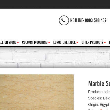
HOTLINE: 0903 598 407
LLION STONE
COLUMN, MOULDING
EUROSTONE TABLE
OTHER PRODUCTS
+
+
+
+
Marble Se
Product code
Species: Bei
Origin: Egypt