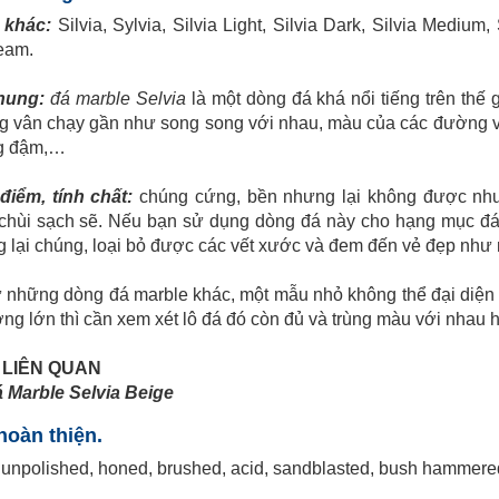
 khác:
Silvia, Sylvia, Silvia Light, Silvia Dark, Silvia Medium,
eam.
chung:
đá marble Selvia
là một dòng đá khá nổi tiếng trên thế
g vân chạy gần như song song với nhau, màu của các đường v
g đậm,…
điểm, tính chất:
chúng cứng, bền nhưng lại không được như 
chùi sạch sẽ. Nếu bạn sử dụng dòng đá này cho hạng mục đá l
 lại chúng, loại bỏ được các vết xước và đem đến vẻ đẹp như 
những dòng đá marble khác, một mẫu nhỏ không thể đại diện 
ợng lớn thì cần xem xét lô đá đó còn đủ và trùng màu với nhau ha
T LIÊN QUAN
 Marble Selvia Beige
hoàn thiện.
 unpolished, honed, brushed, acid, sandblasted, bush hammered, 