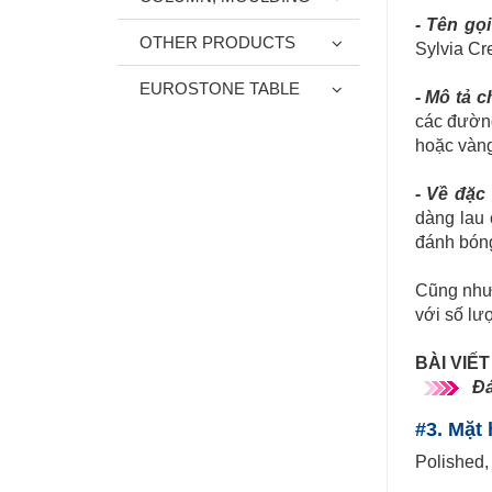
- Tên gọi
OTHER PRODUCTS
Sylvia Cr
EUROSTONE TABLE
- Mô tả 
các đườn
hoặc vàn
- Về đặc 
dàng lau 
đánh bóng
Cũng như 
với số lư
BÀI VIẾ
Đá
#3. Mặt 
Polished,