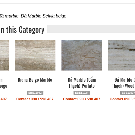
đá marble
,
Đá Marble Selvia beige
in this Category
ẩm
Diana Beige Marble
Đá Marble (Cẩm
Đá Marble 
eige
Thạch) Perlato
Thạch) Wood 
EBE11042
EBE11024
EBE1103
 407
Contact 0903 598 407
Contact 0903 598 407
Contact 0903 