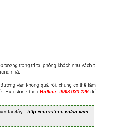
 tường trang trí tại phòng khách như vách ti
trong nhà.
 đường vân không quá rối, chúng có thể làm
với Eurostone theo
Hotline: 0903.930.126
để
n tại đây:
http://eurostone.vn/da-cam-