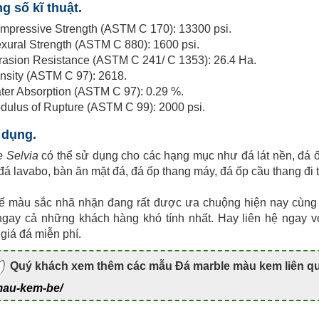
g số kĩ thuật.
mpressive Strength (ASTM C 170): 13300 psi.
exural Strength (ASTM C 880): 1600 psi.
rasion Resistance (ASTM C 241/ C 1353): 26.4 Ha.
nsity (ASTM C 97): 2618.
ter Absorption (ASTM C 97): 0.29 %.
dulus of Rupture (ASTM C 99): 2000 psi.
 dụng.
 Selvia
có thể sử dụng cho các hạng mục như đá lát nền, đá ốp
đá lavabo, bàn ăn mặt đá, đá ốp thang máy, đá ốp cầu thang đi 
hế màu sắc nhã nhặn đang rất được ưa chuộng hiện nay cùng
ngay cả những khách hàng khó tính nhất. Hay liên hệ ngay 
giá đá miễn phí.
Quý khách xem thêm các mẫu Đá marble màu kem liên qua
mau-kem-be/