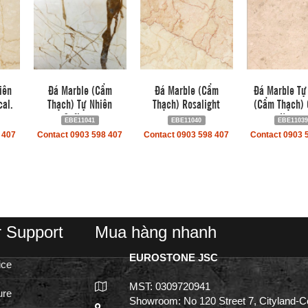
iên
Đá Marble (Cẩm
Đá Marble (Cẩm
Đá Marble Tự
cal.
Thạch) Tự Nhiên
Thạch) Rosalight
(Cẩm Thạch)
Sofitan.
Nouva.
EBE11041
EBE11040
EBE1103
 407
Contact 0903 598 407
Contact 0903 598 407
Contact 0903 
 Support
Mua hàng nhanh
EUROSTONE JSC
ice
MST: 0309720941
ure
Showroom: No 120 Street 7, Cityland-C