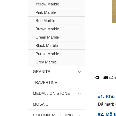
Yellow Marble
Pink Marble
Red Marble
Brown Marble
Green Marble
Black Marble
Purple Marble
Grey Marble
GRANITE
Chi tiết sả
TRAVERTINE
MEDALLION STONE
#1. Khu 
MOSAIC
Đá marbl
#2. Mô 
COLUMN, MOULDING