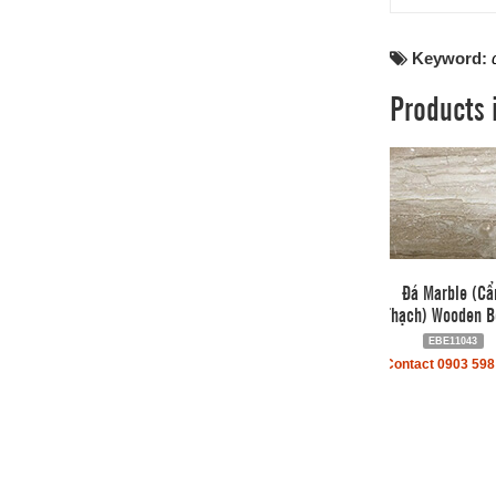
Keyword:
Products 
Đá Marble (C
Thạch) Wooden B
EBE11043
Contact 0903 598