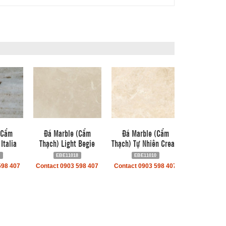
(Cẩm
Đá Marble (Cẩm
Đá Marble (Cẩm
Italia
Thạch) Light Begie
Thạch) Tự Nhiên Cream
7
EBE11018
EBE11010
598 407
Contact 0903 598 407
Contact 0903 598 407