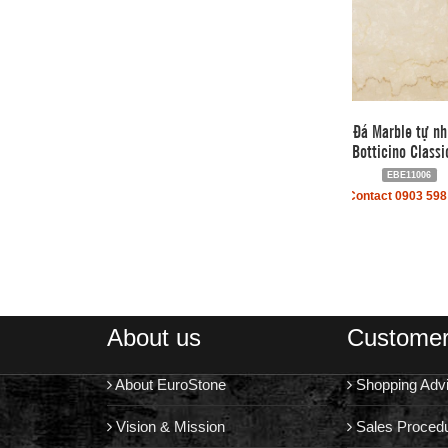
Đá Marble tự nh
Botticino Classi
EBE11006
Contact 0903 598
About us
Customer
About EuroStone
Shopping Adv
Vision & Mission
Sales Proced