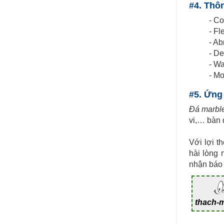
#4. Thôn
- Co
- Fl
- Ab
- De
- Wa
- Mo
#5. Ứng
Đá marble
vi,… bàn 
Với lợi t
hài lòng 
nhận báo 
thach-