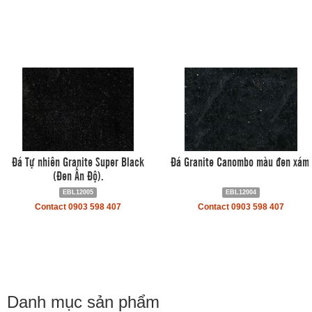
Đá Tự nhiên Granite Super Black
Đá Granite Canombo màu đen xám.
(Đen Ấn Độ).
EBL12005
EBL12004
Contact 0903 598 407
Contact 0903 598 407
Danh mục sản phẩm