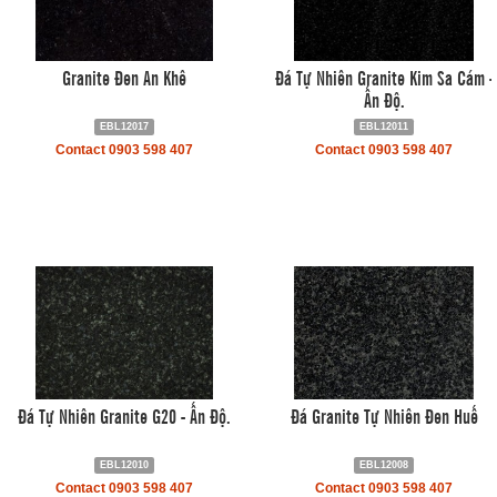
Granite Đen An Khê
Đá Tự Nhiên Granite Kim Sa Cám -
Ấn Độ.
EBL12017
EBL12011
Contact 0903 598 407
Contact 0903 598 407
Đá Tự Nhiên Granite G20 - Ấn Độ.
Đá Granite Tự Nhiên Đen Huế
EBL12010
EBL12008
Contact 0903 598 407
Contact 0903 598 407