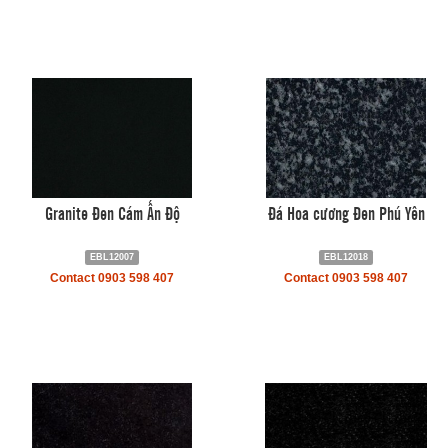
Granite Đen Cám Ấn Độ
Đá Hoa cương Đen Phú Yên
EBL12007
EBL12018
Contact 0903 598 407
Contact 0903 598 407