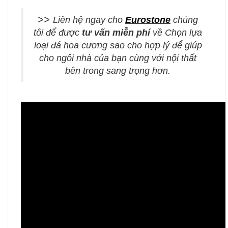
>>
Liên hệ ngay cho
Eurostone
chúng
tôi để được
tư vấn miễn phí
về Chọn lựa
loại đá hoa cương sao cho hợp lý để giúp
cho ngôi nhà của bạn cùng với nội thất
bên trong sang trọng hơn.