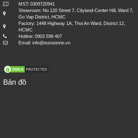
MST: 0309720941
Showroom: No 120 Street 7, Cityland-Center Hill, Ward 7,
Go Vap District, HCMC
Factory: 1448 Highway 1A, Thoi An Ward, District 12,
HCMC
Hotline: 0903 598 407
Email: info@eurostone.vn
Bản đồ