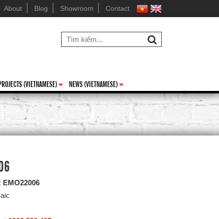
About
Blog
Showroom
Contact
PROJECTS (VIETNAMESE)
NEWS (VIETNAMESE)
+
+
06
:
EMO22006
aic