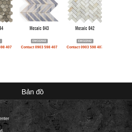
44
Mosaic 043
Mosaic 042
4
EMO22043
EMO22042
598 407
Contact 0903 598 407
Contact 0903 598 407
Bản đồ
enter
d,