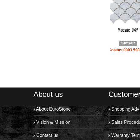
Mosaic 047
EMO22047
Contact 0903 598
About us
Customer
About EuroStone
Shopping Adv
Vision & Mission
Sales Proced
Contact us
Warranty Ter