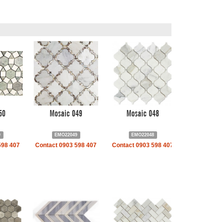
50
Mosaic 049
Mosaic 048
0
EMO22049
EMO22048
598 407
Contact 0903 598 407
Contact 0903 598 407