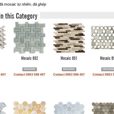
đá mosaic tự nhiên
,
đá ghép
in this Category
Mosaic 052
Mosaic 051
Mosaic 0
EMO22052
EMO22051
EMO2205
 407
Contact 0903 598 407
Contact 0903 598 407
Contact 0903 