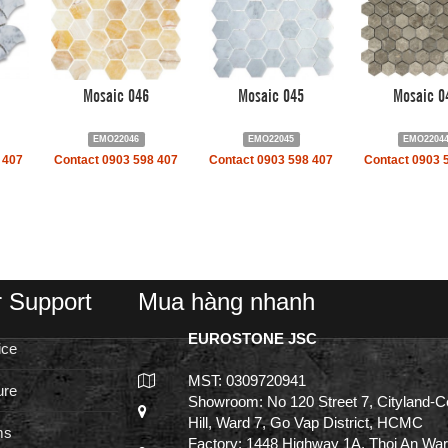
Mosaic 046
Mosaic 045
Mosaic 0
EMO22046
EMO22045
EMO2204
 407
Contact 0903 598 407
Contact 0903 598 407
Contact 0903 
 Support
Mua hàng nhanh
EUROSTONE JSC
ice
MST: 0309720941
ure
Showroom: No 120 Street 7, Cityland-C
Hill, Ward 7, Go Vap District, HCMC
ms
Factory: 1448 Highway 1A, Thoi An War