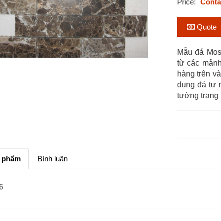
Price:
Conta
Quote
Mẫu đá Mosa
từ các mảnh
hàng trên và
dụng đá tự 
tường trang t
n phẩm
Bình luận
6