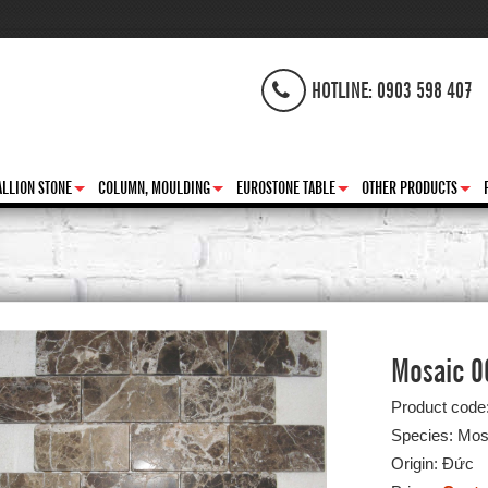
HOTLINE: 0903 598 407
LLION STONE
COLUMN, MOULDING
EUROSTONE TABLE
OTHER PRODUCTS
+
+
+
+
Mosaic 0
Product code
Species: Mos
Origin: Đức