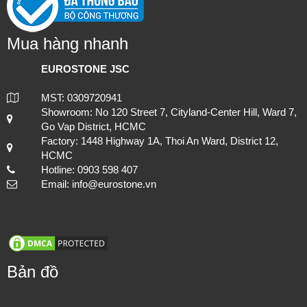
Mua hàng nhanh
EUROSTONE JSC
MST: 0309720941
Showroom: No 120 Street 7, Cityland-Center Hill, Ward 7,
Go Vap District, HCMC
Factory: 1448 Highway 1A, Thoi An Ward, District 12,
HCMC
Hotline: 0903 598 407
Email: info@eurostone.vn
Bản đồ