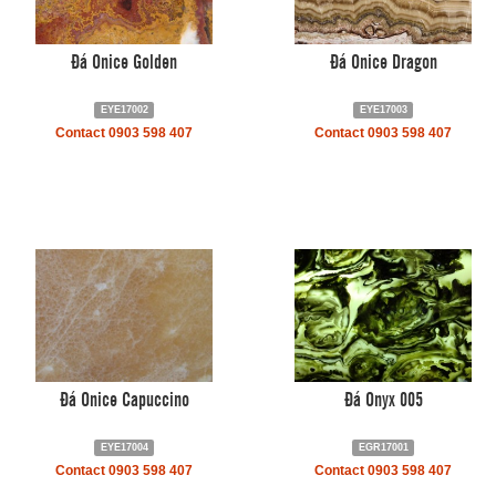
Đá Onice Golden
Đá Onice Dragon
EYE17002
EYE17003
Contact 0903 598 407
Contact 0903 598 407
Đá Onice Capuccino
Đá Onyx 005
EYE17004
EGR17001
Contact 0903 598 407
Contact 0903 598 407