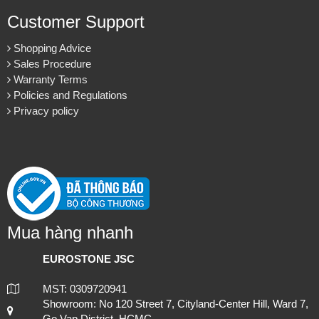
Customer Support
Shopping Advice
Sales Procedure
Warranty Terms
Policies and Regulations
Privacy policy
Mua hàng nhanh
EUROSTONE JSC
MST: 0309720941
Showroom: No 120 Street 7, Cityland-Center Hill, Ward 7,
Go Vap District, HCMC