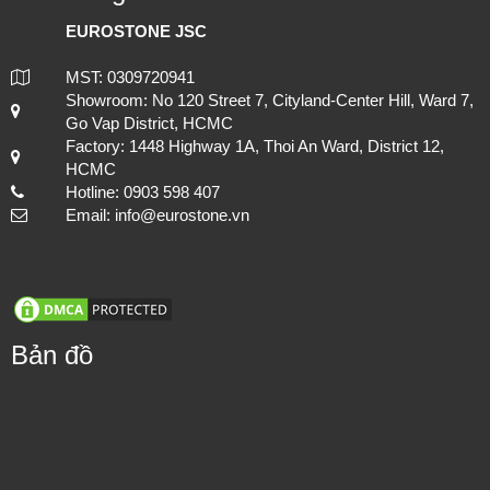
EUROSTONE JSC
MST: 0309720941
Showroom: No 120 Street 7, Cityland-Center Hill, Ward 7,
Go Vap District, HCMC
Factory: 1448 Highway 1A, Thoi An Ward, District 12,
HCMC
Hotline: 0903 598 407
Email: info@eurostone.vn
Bản đồ