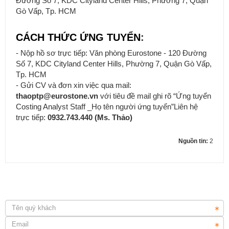
Đường Số 7, KDC Cityland Center Hills, Phường 7, Quận
Gò Vấp, Tp. HCM
CÁCH THỨC ỨNG TUYỂN
:
- Nộp hồ sơ trực tiếp: Văn phòng Eurostone - 120 Đường
Số 7, KDC Cityland Center Hills, Phường 7, Quận Gò Vấp,
Tp. HCM
- Gửi CV và đơn xin việc qua mail:
thaoptp@eurostone.vn
với tiêu đề mail ghi rõ “Ứng tuyển
Cung cấp & thi công đá ốp cầu thang máy cho các công trình.
Costing Analyst Staff _Họ tên người ứng tuyển”
Liên hệ
trực tiếp:
0932.743.440 (Ms. Thảo)
Nguồn tin:
2