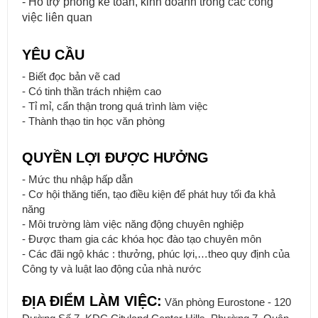
- Hỗ trợ phòng kế toán, kinh doanh trong các công
việc liên quan
YÊU CẦU
- Biết đọc bản vẽ cad
- Có tinh thần trách nhiệm cao
- Tỉ mỉ, cẩn thận trong quá trình làm việc
- Thành thạo tin học văn phòng
QUYỀN LỢI ĐƯỢC HƯỞNG
- Mức thu nhập hấp dẫn
- Cơ hội thăng tiến, tạo điều kiện để phát huy tối đa khả
năng
Mẫu bàn ăn mặt đá tự nhiên cao cấp và sang trọng cho gia đình
- Môi trường làm việc năng động chuyên nghiệp
thân yêu của bạn.
- Được tham gia các khóa học đào tạo chuyên môn
- Các đãi ngộ khác : thưởng, phúc lợi,…theo quy định của
Công ty và luật lao động của nhà nước
ĐỊA ĐIỂM LÀM VIỆC:
Văn phòng Eurostone - 120