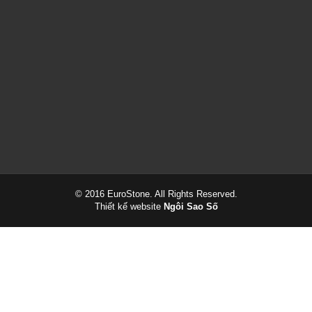
Cung cấp & thi công đá ốp cầu thang máy cho các công trình.
© 2016 EuroStone. All Rights Reserved.
Thiết kế website
Ngôi Sao Số
Lựa chọn đá ốp mặt bếp uy tín và chuyên nghiệp tại TP.HCM