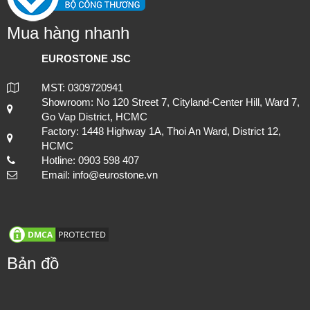
Mua hàng nhanh
EUROSTONE JSC
MST: 0309720941
Mẫu bàn ăn mặt đá tự nhiên cao cấp và sang trọng cho gia đình
Showroom: No 120 Street 7, Cityland-Center Hill, Ward 7,
thân yêu của bạn.
Go Vap District, HCMC
Factory: 1448 Highway 1A, Thoi An Ward, District 12,
HCMC
Hotline: 0903 598 407
Email: info@eurostone.vn
Bản đồ