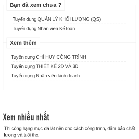
Bạn đã xem chưa ?
Thi công hạng mục đá lát nền cho cách công trình, đảm bảo chất
lượng và tuổi thọ.
Tuyển dụng QUẢN LÝ KHỐI LƯỢNG (QS)
Tuyển dụng Nhân viên Kế toán
Xem thêm
Tuyển dụng CHỈ HUY CÔNG TRÌNH
Tuyển dụng THIẾT KẾ 2D VÀ 3D
Tuyển dụng Nhân viên kinh doanh
Xem nhiều nhất
Đá tự nhiên ốp tường - Sự lựa chọn tuyệt vời cho ngôi nhà của
Thi công hạng mục đá lát nền cho cách công trình, đảm bảo chất
bạn
lượng và tuổi thọ.