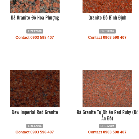
Đá Granite Đỏ Hoa Phượng
Granite Đỏ Bình Định
ERE12008
ERE12002
Contact 0903 598 407
Contact 0903 598 407
New Imperial Red Granite
Đá Granite Tự Nhiên Red Ruby (Đỏ
Ấn Độ)
ERE12006
ERE12005
Contact 0903 598 407
Contact 0903 598 407