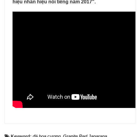
hiệu nhãn hiệu nổi tiếng năm 2017".
Keyword:
đá hoa cương
,
Granite Red Japarana