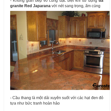
- Không gian bếp vô cùng đặc biệt khi sử dụng
đá
granite Red Japarana
với nét sang trọng, ấm cúng
- Cầu thang là một dải xuyên suốt với các hạt đen đỏ
tựa như bức tranh hoàn hảo