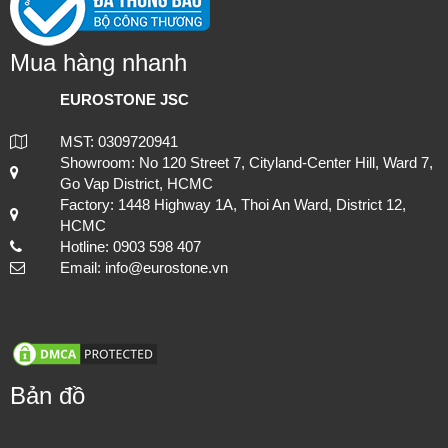
Mua hàng nhanh
EUROSTONE JSC
MST: 0309720941
Showroom: No 120 Street 7, Cityland-Center Hill, Ward 7,
Go Vap District, HCMC
Factory: 1448 Highway 1A, Thoi An Ward, District 12,
HCMC
Hotline: 0903 598 407
Email: info@eurostone.vn
Bản đồ