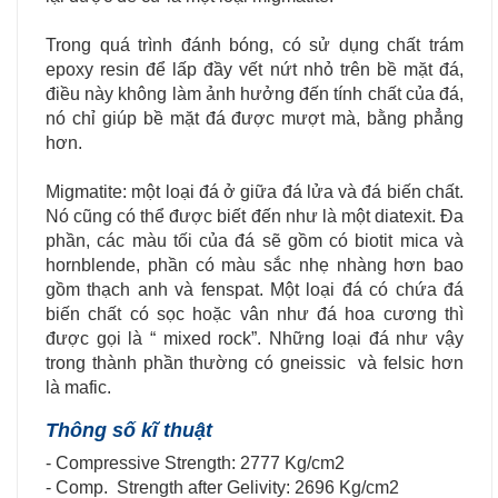
Trong quá trình đánh bóng, có sử dụng chất trám
epoxy resin để lấp đầy vết nứt nhỏ trên bề mặt đá,
điều này không làm ảnh hưởng đến tính chất của đá,
nó chỉ giúp bề mặt đá được mượt mà, bằng phẳng
hơn.
Migmatite: một loại đá ở giữa đá lửa và đá biến chất.
Nó cũng có thể được biết đến như là một diatexit. Đa
phần, các màu tối của đá sẽ gồm có biotit mica và
hornblende, phần có màu sắc nhẹ nhàng hơn bao
gồm thạch anh và fenspat. Một loại đá có chứa đá
biến chất có sọc hoặc vân như đá hoa cương thì
được gọi là “ mixed rock”. Những loại đá như vậy
trong thành phần thường có gneissic và felsic hơn
là mafic.
Thông số kĩ thuật
- Compressive Strength: 2777 Kg/cm2
- Comp. Strength after Gelivity: 2696 Kg/cm2