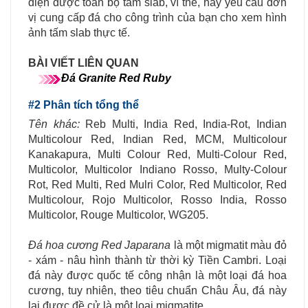
diện được toàn bộ tấm slab, vì thế, hãy yêu cầu đơn
vị cung cấp đá cho công trình của bạn cho xem hình
ảnh tấm slab thực tế.
BÀI VIẾT LIÊN QUAN
Đá Granite Red Ruby
#2 Phân tích tổng thể
Tên khác:
Reb Multi, India Red, India-Rot, Indian
Multicolour Red, Indian Red, MCM, Multicolour
Kanakapura, Multi Colour Red, Multi-Colour Red,
Multicolor, Multicolor Indiano Rosso, Multy-Colour
Rot, Red Multi, Red Mulri Color, Red Multicolor, Red
Multicolour, Rojo Multicolor, Rosso India, Rosso
Multicolor, Rouge Multicolor, WG205.
Đá hoa cương Red Japarana
là một migmatit màu đỏ
- xám - nâu hình thành từ thời kỳ Tiền Cambri. Loại
đá này được quốc tế công nhận là một loại đá hoa
cương, tuy nhiên, theo tiêu chuẩn Châu Âu, đá này
lại được đề cử là một loại migmatite.