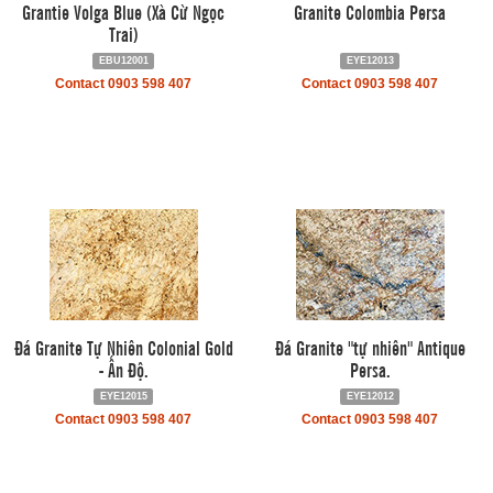
Grantie Volga Blue (Xà Cừ Ngọc
Granite Colombia Persa
Trai)
EBU12001
EYE12013
Contact 0903 598 407
Contact 0903 598 407
Đá Granite Tự Nhiên Colonial Gold
Đá Granite "tự nhiên" Antique
- Ấn Độ.
Persa.
EYE12015
EYE12012
Contact 0903 598 407
Contact 0903 598 407