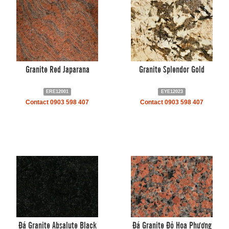
Granite Red Japarana
Granite Splendor Gold
ERE12001
EYE12023
Contact 0903 598 407
Contact 0903 598 407
Đá Granite Absalute Black
Đá Granite Đỏ Hoa Phượng