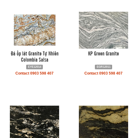
Đá ốp lát Granite Tự Nhiên
KP Green Granite
Colombia Salsa
EYE12014
EGR12011
Contact 0903 598 407
Contact 0903 598 407