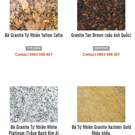
Đá Granite Tự Nhiên Yellow Safia
Granite Tan Brown (nâu Anh Quốc)
EYE12004
EBR12005
Contact 0903 598 407
Contact 0903 598 407
Đá Granite Tự Nhiên White
Đá Tự Nhiên Granite Kashmir Gold
Platinum (Trắng Bạch Kim A)
Nhập khẩu.