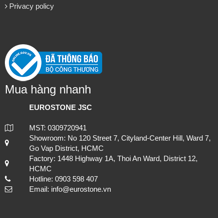
Privacy policy
Mua hàng nhanh
EUROSTONE JSC
MST: 0309720941
Showroom: No 120 Street 7, Cityland-Center Hill, Ward 7,
Go Vap District, HCMC
Factory: 1448 Highway 1A, Thoi An Ward, District 12,
HCMC
Hotline: 0903 598 407
Email: info@eurostone.vn