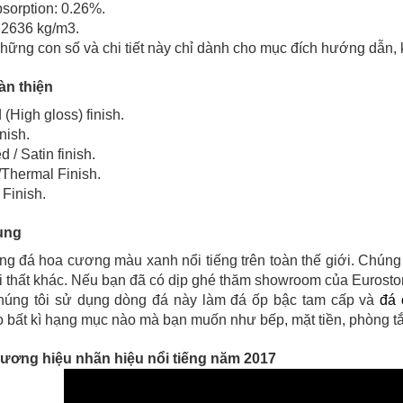
bsorption: 0.26%.
: 2636 kg/m3.
Những con số và chi tiết này chỉ dành cho mục đích hướng dẫn,
àn thiện
 (High gloss) finish.
nish.
d / Satin finish.
/Thermal Finish.
 Finish.
ụng
ng đá hoa cương màu xanh nổi tiếng trên toàn thế giới. Chún
i thất khác. Nếu bạn đã có dịp ghé thăm showroom của Eurost
chúng tôi sử dụng dòng đá này làm đá ốp bậc tam cấp và
đá 
 bất kì hạng mục nào mà bạn muốn như bếp, mặt tiền, phòng 
hương hiệu nhãn hiệu nổi tiếng năm 2017