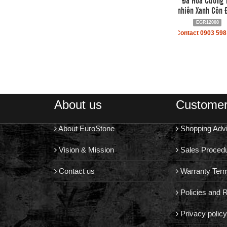
nhiên Xanh Côn 
EGR12008
Contact 0903 598
About us
Customer
About EuroStone
Shopping Adv
Vision & Mission
Sales Proced
Contact us
Warranty Ter
Policies and R
Privacy policy