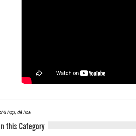
phù hợp
,
đá hoa
in this Category