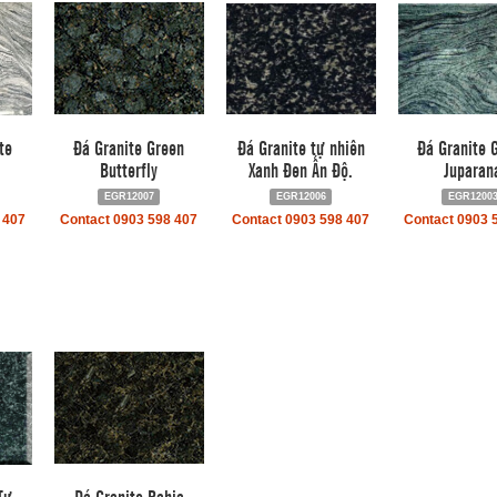
te
Đá Granite Green
Đá Granite tự nhiên
Đá Granite 
Butterfly
Xanh Đen Ấn Độ.
Juparan
EGR12007
EGR12006
EGR1200
 407
Contact 0903 598 407
Contact 0903 598 407
Contact 0903 
Tự
Đá Granite Bahia