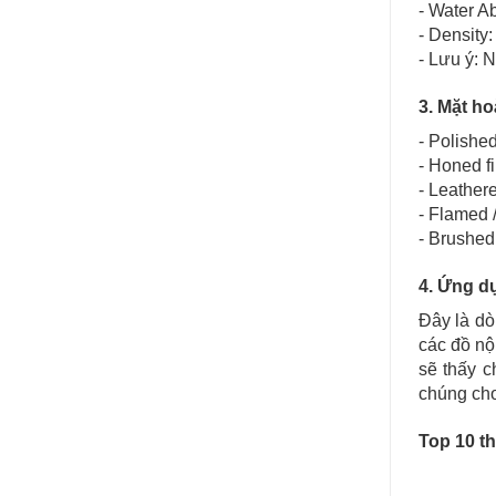
- Water A
- Density
- Lưu ý: 
3. Mặt ho
- Polished
- Honed fi
- Leathere
- Flamed 
- Brushed
4. Ứng d
Đây là dò
các đồ nộ
sẽ thấy 
chúng cho
Top 10 t