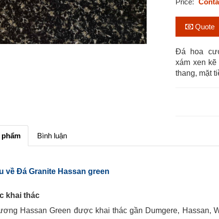
Price:
Conta
Quote
Đá hoa cư
xám xen kẽ 
thang, mặt ti
n phẩm
Bình luận
ệu về Đá Granite Hassan green
c khai thác
ương Hassan Green được khai thác gần Dumgere, Hassan, We