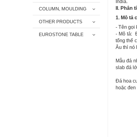
India.
II. Phân 
COLUMN, MOULDING
1. Mô tả
OTHER PRODUCTS
- Tên gọi
- Mô tả: 
EUROSTONE TABLE
tổng thể 
Âu thì nó 
Mẫu đá nh
slab đá lớ
Đá hoa cư
hoặc đen