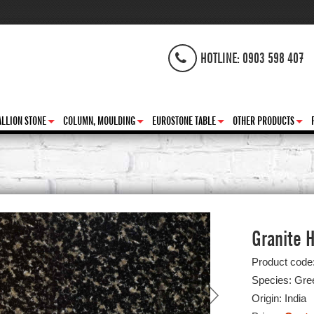
HOTLINE: 0903 598 407
LLION STONE
COLUMN, MOULDING
EUROSTONE TABLE
OTHER PRODUCTS
+
+
+
+
Granite 
Product code
Species: Gre
Origin: India