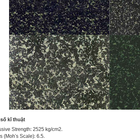
số kĩ thuật
sive Strength: 2525 kg/cm2.
s (Moh's Scale): 6.5.