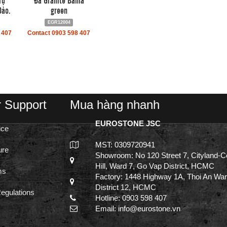
Đảo.
green
EGR12004
 407
Contact 0903 598 407
 Support
Mua hàng nhanh
EUROSTONE JSC
ice
MST: 0309720941
ure
Showroom: No 120 Street 7, Cityland-C
Hill, Ward 7, Go Vap District, HCMC
ms
Factory: 1448 Highway 1A, Thoi An War
District 12, HCMC
egulations
Hotline: 0903 598 407
Email: info@eurostone.vn