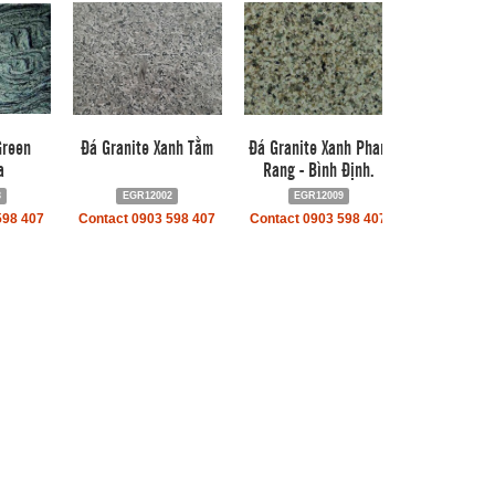
Green
Đá Granite Xanh Tằm
Đá Granite Xanh Phan
a
Rang - Bình Định.
3
EGR12002
EGR12009
598 407
Contact 0903 598 407
Contact 0903 598 407