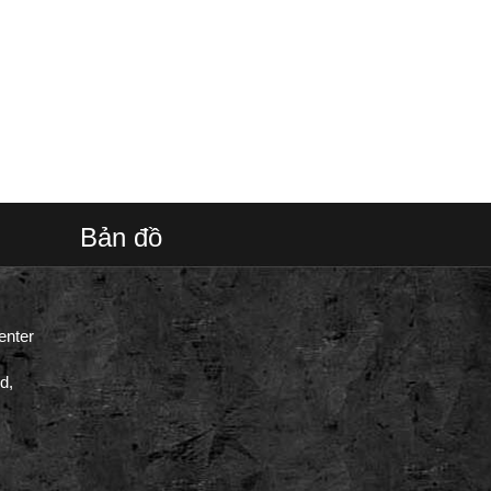
Bản đồ
enter
d,