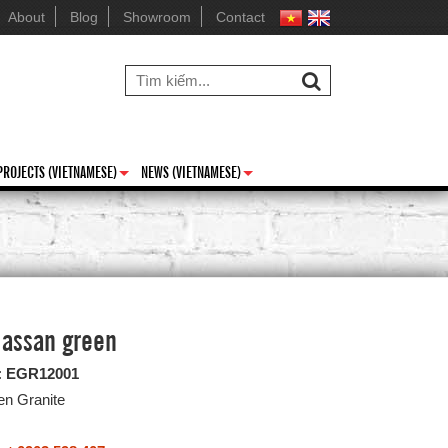
About
Blog
Showroom
Contact
PROJECTS (VIETNAMESE)
NEWS (VIETNAMESE)
+
+
Hassan green
:
EGR12001
en Granite