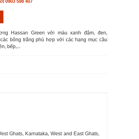
ct 0903 598 407
ơng Hassan Green với màu xanh đậm, đen,
các bông trắng phù hợp với các hạng mục cầu
ền, bếp,...
st Ghats, Karnataka, West and East Ghats,