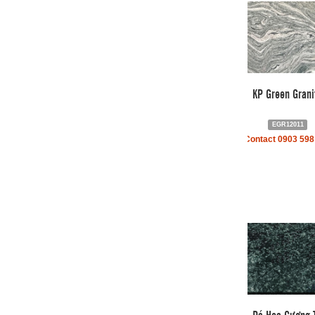
KP Green Grani
EGR12011
Contact 0903 598
Đá Hoa Cương 