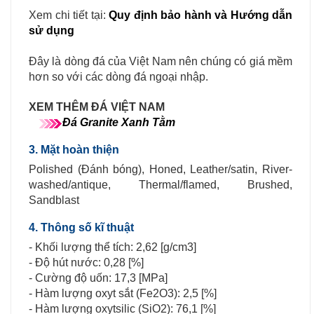
Xem chi tiết tại:
Quy định bảo hành và Hướng dẫn
sử dụng
Đây là dòng đá của Việt Nam nên chúng có giá mềm
hơn so với các dòng đá ngoại nhập.
XEM THÊM ĐÁ VIỆT NAM
Đá Granite Xanh Tằm
3. Mặt hoàn thiện
Polished (Đánh bóng), Honed, Leather/satin, River-
washed/antique, Thermal/flamed, Brushed,
Sandblast
4. Thông số kĩ thuật
- Khối lượng thể tích: 2,62 [g/cm3]
- Độ hút nước: 0,28 [%]
- Cường độ uốn: 17,3 [MPa]
- Hàm lượng oxyt sắt (Fe2O3): 2,5 [%]
- Hàm lượng oxytsilic (SiO2): 76,1 [%]