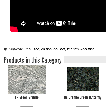
Keyword:
màu sắc
,
đá hoa
,
hầu hết
,
kết hợp
,
khai thác
Products in this Category
KP Green Granite
Đá Granite Green Butterfly