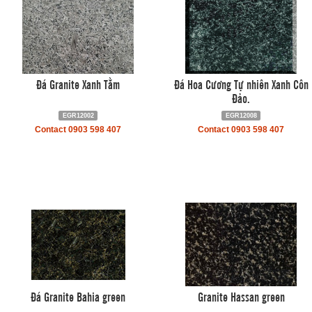
Đá Granite Xanh Tằm
Đá Hoa Cương Tự nhiên Xanh Côn
Đảo.
EGR12002
EGR12008
Contact 0903 598 407
Contact 0903 598 407
Đá Granite Bahia green
Granite Hassan green