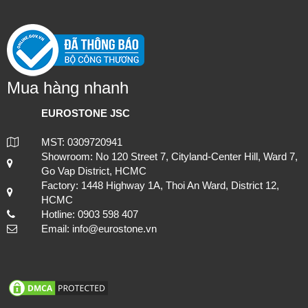
Mua hàng nhanh
EUROSTONE JSC
MST: 0309720941
Showroom: No 120 Street 7, Cityland-Center Hill, Ward 7,
Go Vap District, HCMC
Factory: 1448 Highway 1A, Thoi An Ward, District 12,
HCMC
Hotline: 0903 598 407
Email: info@eurostone.vn