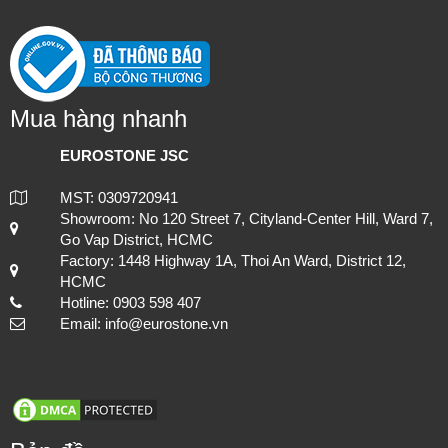
Mua hàng nhanh
EUROSTONE JSC
MST: 0309720941
Showroom: No 120 Street 7, Cityland-Center Hill, Ward 7,
Go Vap District, HCMC
Factory: 1448 Highway 1A, Thoi An Ward, District 12,
HCMC
Hotline: 0903 598 407
Email: info@eurostone.vn