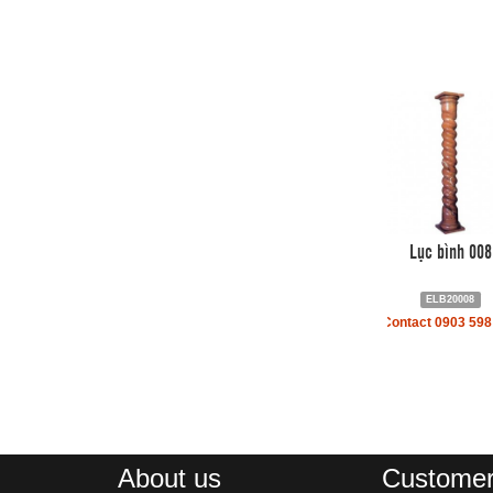
Lục bình 008
ELB20008
Contact 0903 598
About us
Customer