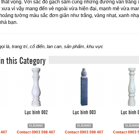
 thất vọng. Với sắc đỏ gạch sẫm cùng những đường vân trắng x
xưa vì vậy mang đến vẻ ngoài vừa hiện đại, mạnh mẽ vừa mang
hoảng tường màu sắc đơn giản như trắng, vàng nhạt, xanh nhạt 
nhà bạn.
gọi là
,
trang trí
,
cổ điển
,
lan can
,
sản phẩm
,
khu vực
in this Category
Lục bình 002
Lục bình 003
Lục bình 
ELB20002
ELB20003
ELB2000
 407
Contact 0903 598 407
Contact 0903 598 407
Contact 0903 