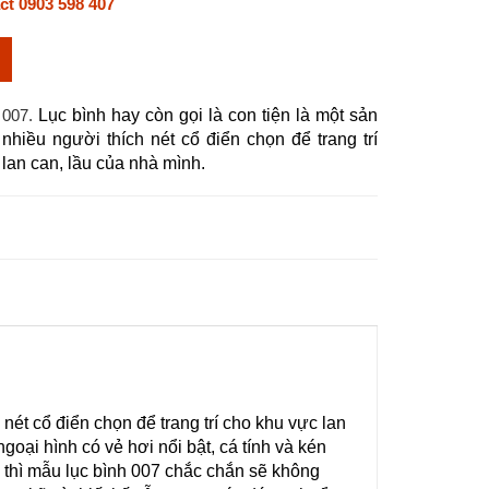
ct 0903 598 407
 007.
Lục bình hay còn gọi là con tiện là một sản 
hiều người thích nét cổ điển chọn để trang trí 
lan can, lầu của nhà mình.
ét cổ điển chọn để trang trí cho khu vực lan 
oại hình có vẻ hơi nổi bật, cá tính và kén 
 thì mẫu lục bình 007 chắc chắn sẽ không 