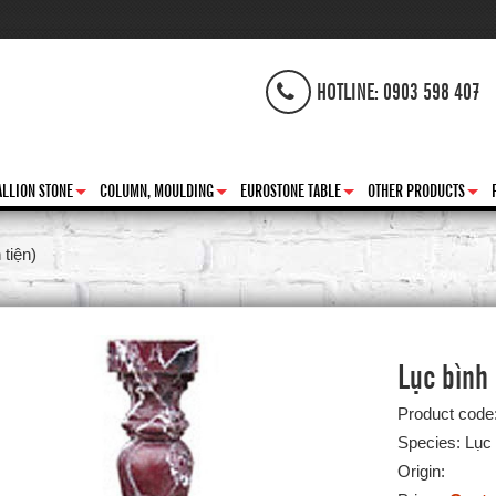
HOTLINE: 0903 598 407
LLION STONE
COLUMN, MOULDING
EUROSTONE TABLE
OTHER PRODUCTS
+
+
+
+
 tiện)
Lục bình
Product code
Species: Lục 
Origin: