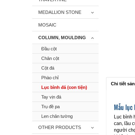
MEDALLION STONE
MOSAIC
COLUMN, MOULDING
Đầu cột
Chân cột
Cột đá
Phào chỉ
Chi tiết sả
Lục bình đá (con tiện)
Tay vịn đá
Mẫu lục 
Trụ đề pa
Len chân tường
Lục bình 
can, lầu 
OTHER PRODUCTS
người chọ