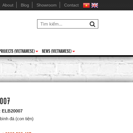
About
Blog
Showroom
Contact
PROJECTS (VIETNAMESE)
NEWS (VIETNAMESE)
+
+
 007
:
ELB20007
bình đá (con tiện)