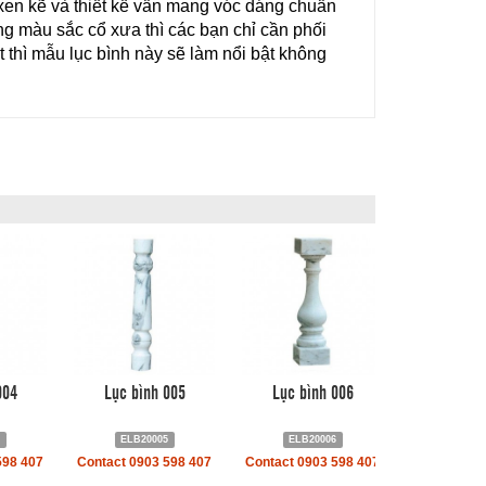
en kẽ và thiết kế vẫn mang vóc dáng chuẩn 
 màu sắc cổ xưa thì các bạn chỉ cần phối 
thì mẫu lục bình này sẽ làm nổi bật không 
004
Lục bình 005
Lục bình 006
4
ELB20005
ELB20006
598 407
Contact 0903 598 407
Contact 0903 598 407