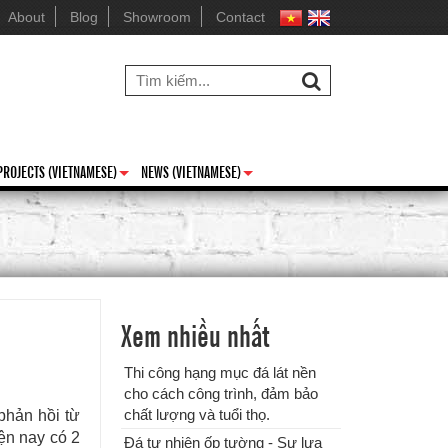
cách công trình, đảm bảo chất
About
Blog
Showroom
Contact
lượng và tuổi thọ.
PROJECTS (VIETNAMESE)
NEWS (VIETNAMESE)
+
+
Đá tự nhiên ốp tường - Sự lựa
chọn tuyệt vời cho ngôi nhà của
bạn
Xem nhiều nhất
Thi công hạng mục đá lát nền
cho cách công trình, đảm bảo
chất lượng và tuổi thọ.
phản hồi từ
ện nay có 2
Đá tự nhiên ốp tường - Sự lựa