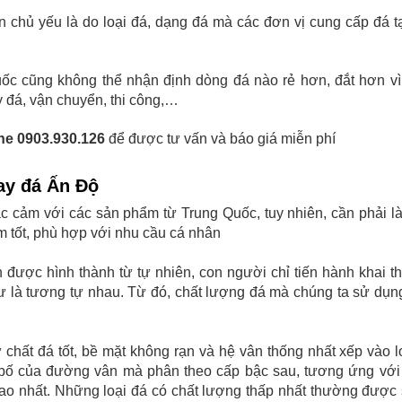
ên chủ yếu là do loại đá, dạng đá mà các đơn vị cung cấp đá t
ốc cũng không thể nhận định dòng đá nào rẻ hơn, đắt hơn v
y đá, vận chuyển, thi công,…
ne 0903.930.126
để được tư vấn và báo giá miễn phí
ay đá Ấn Độ
c cảm với các sản phẩm từ Trung Quốc, tuy nhiên, cần phải là
m tốt, phù hợp với nhu cầu cá nhân
 được hình thành từ tự nhiên, con người chỉ tiến hành khai thá
ư là tương tự nhau. Từ đó, chất lượng đá mà chúng ta sử dụn
chất đá tốt, bề mặt không rạn và hệ vân thống nhất xếp vào lo
 bố của đường vân mà phân theo cấp bậc sau, tương ứng với
cao nhất. Những loại đá có chất lượng thấp nhất thường được 