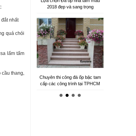
Đá tự nhiên ốp hành lang tự nhiên
:
cao cấp
 đắt nhất
ng quá chói
 sa lấm tấm
 cầu thang,
Mẫu bàn ăn mặt đá tự nhiên cao
cấp và sang trọng cho gia đình
thân yêu của bạn.