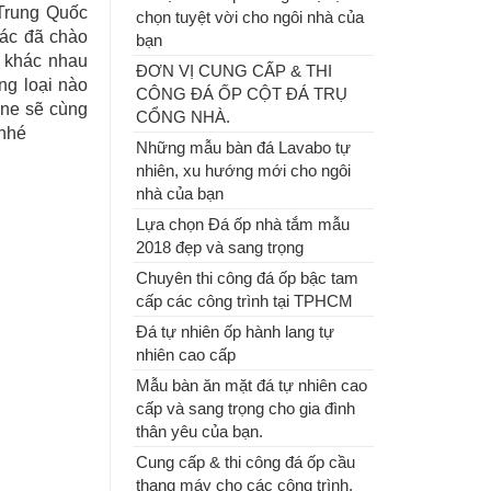
 Trung Quốc
chọn tuyệt vời cho ngôi nhà của
ác đã chào
bạn
 khác nhau
ĐƠN VỊ CUNG CẤP & THI
ĐƠN VỊ CUNG CẤP & THI
ng loại nào
CÔNG ĐÁ ỐP CỘT ĐÁ TRỤ
CÔNG ĐÁ ỐP CỘT ĐÁ TRỤ
tone sẽ cùng
CỔNG NHÀ.
CỔNG NHÀ.
 nhé
Những mẫu bàn đá Lavabo tự
nhiên, xu hướng mới cho ngôi
Những mẫu bàn đá Lavabo tự
nhà của bạn
nhiên, xu hướng mới cho ngôi
nhà của bạn
Lựa chọn Đá ốp nhà tắm mẫu
2018 đẹp và sang trọng
Chuyên thi công đá ốp bậc tam
cấp các công trình tại TPHCM
Đá tự nhiên ốp hành lang tự
nhiên cao cấp
Mẫu bàn ăn mặt đá tự nhiên cao
cấp và sang trọng cho gia đình
thân yêu của bạn.
Lựa chọn Đá ốp nhà tắm mẫu
Cung cấp & thi công đá ốp cầu
2018 đẹp và sang trọng
thang máy cho các công trình.