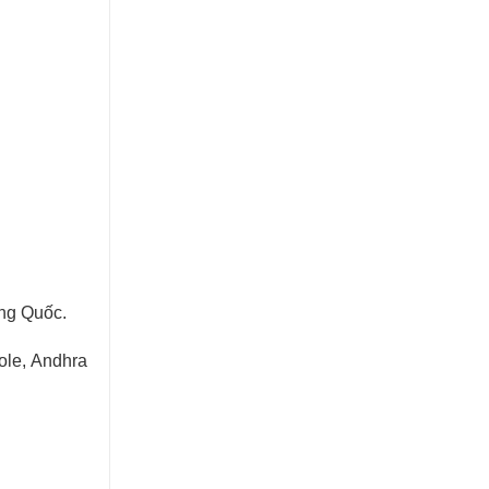
Cung cấp & thi công đá ốp cầu
thang máy cho các công trình.
ung Quốc.
Lựa chọn đá ốp mặt bếp uy tín và
chuyên nghiệp tại TP.HCM
ole, Andhra