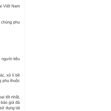
ại Việt Nam
ì chúng phụ
ĐƠN VỊ CUNG CẤP & THI
CÔNG ĐÁ ỐP CỘT ĐÁ TRỤ
CỔNG NHÀ.
 người tiêu
c, xử lí bề
g phụ thuộc
ại tốt nhất,
 báo giá đá
sử dụng lát