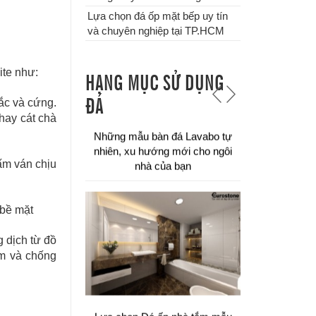
Lựa chọn đá ốp mặt bếp uy tín
và chuyên nghiệp tại TP.HCM
ite như:
HẠNG MỤC SỬ DỤNG
ĐÁ
ắc và cứng.
hay cát chà
Chuyên thi công đá ốp bậc tam
ấm ván chịu
cấp các công trình tại TPHCM
 bề mặt
g dịch từ đồ
ấm và chống