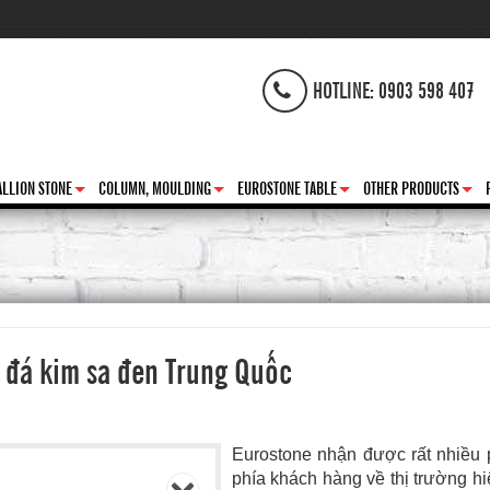
HOTLINE: 0903 598 407
LLION STONE
COLUMN, MOULDING
EUROSTONE TABLE
OTHER PRODUCTS
+
+
+
+
à đá kim sa đen Trung Quốc
Eurostone nhận được rất nhiều 
phía khách hàng về thị trường hi