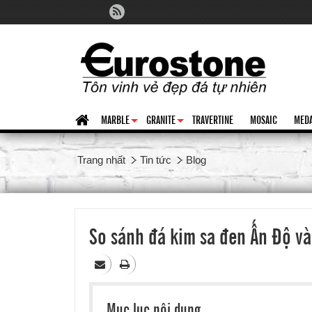
MARBLE
GRANITE
TRAVERTINE
MOSAIC
MEDA
+
+
Trang nhất
Tin tức
Blog
So sánh đá kim sa đen Ấn Độ v
Mục lục nội dung