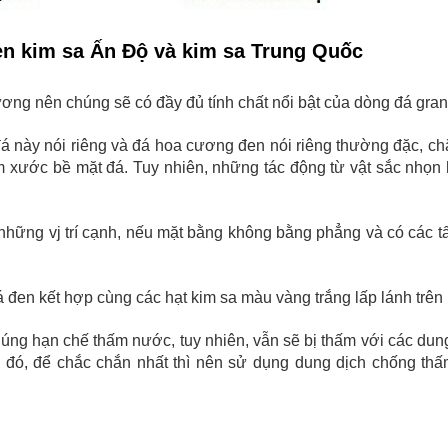
en kim sa Ấn Độ và kim sa Trung Quốc
ơng nên chúng sẽ có đầy đủ tính chất nổi bật của dòng đá gran
đá này nói riêng và đá hoa cương đen nói riêng thường đặc, ch
 xước bề mặt đá. Tuy nhiên, những tác động từ vật sắc nhọn 
những vj trí cạnh, nếu mặt bằng không bằng phẳng và có các t
 đen kết hợp cùng các hạt kim sa màu vàng trắng lấp lánh trên
húng hạn chế thấm nước, tuy nhiên, vẫn sẽ bị thấm với các dun
o đó, để chắc chắn nhất thì nên sử dụng dung dịch chống th