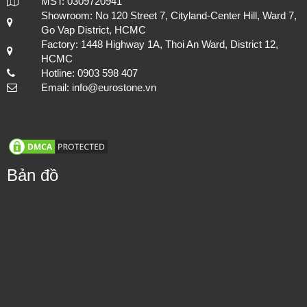
MST: 0309720941
Showroom: No 120 Street 7, Cityland-Center Hill, Ward 7,
Go Vap District, HCMC
Factory: 1448 Highway 1A, Thoi An Ward, District 12,
HCMC
Hotline: 0903 598 407
Email: info@eurostone.vn
Bản đồ