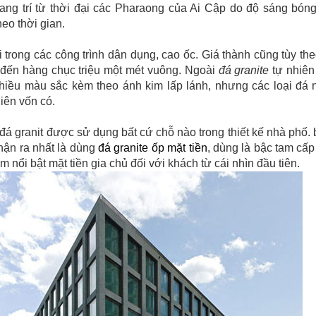
rang trí từ thời đại các Pharaong của Ai Cập do độ sáng bón
heo thời gian.
trong các công trình dân dụng, cao ốc. Giá thành cũng tùy the
 đến hàng chục triệu một mét vuông. Ngoài
đá granite
tự nhiên
nhiều màu sắc kèm theo ánh kim lấp lánh, nhưng các loại đá n
iên vốn có.
, đá granit được sử dụng bất cứ chỗ nào trong thiết kế nhà phố. 
nhận ra nhất là dùng
đá granite ốp mặt tiền
, dùng là bậc tam cấp
 nổi bật mặt tiền gia chủ đối với khách từ cái nhìn đầu tiên.