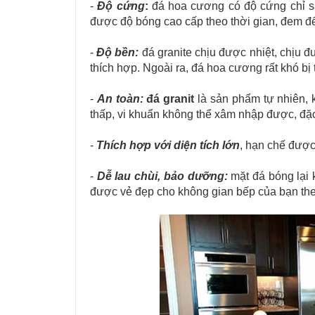
-
Độ cứng
:
đá hoa cương có độ cứng chỉ sa
được độ bóng cao cấp theo thời gian, đem đ
-
Độ bền:
đá granite chịu được nhiệt, chịu đ
thích hợp. Ngoài ra, đá hoa cương rất khó bị 
-
An toàn:
đá granit
là sản phẩm tự nhiên, 
thấp, vi khuẩn không thể xâm nhập được, đặc
-
Thích hợp với diện tích lớn
, hạn chế được
-
Dễ lau chùi, bảo dưỡng:
mặt đá bóng lại 
được vẻ đẹp cho không gian bếp của bạn the