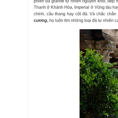
phiến đá granite tự nhiên nguyên khối, đẹp 
Thanh ở
Khánh Hòa, Imperial ở Vũng tàu hay
chính, cầu thang hay cột đá. Và chắc chắn
cương
,
họ luôn tìm những loại đá tự nhiên ca