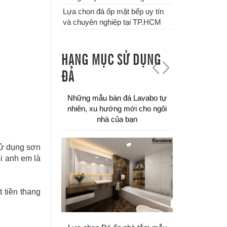
Lựa chọn đá ốp mặt bếp uy tín
và chuyên nghiệp tại TP.HCM
HẠNG MỤC SỬ DỤNG
Chuyên thi công đá ốp bậc tam
ĐÁ
cấp các công trình tại TPHCM
sử dụng sơn
i anh em là
Đá tự nhiên ốp hành lang tự nhiên
 tiền thang
cao cấp