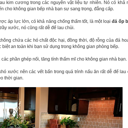
u kim cương trong các nguyên vật liệu tự nhiên. Nó có khả n
ến cho không gian bếp nhà bạn sự sang trọng, đẳng cấp.
ược áp lực lớn, có khả năng chống thấm tốt, là một loại
đá ốp 
trầy xước, nó cũng rất dễ để lau chùi.
không chứa các hó chất độc hại, đồng thời, độ rỗng của đá ho
 biệt an toàn khi bạn sử dụng trong không gian phòng bếp.
 các phần ghép nối, tăng tính thẩm mĩ cho không gian nhà bạn.
khó xước nên các vết bẩn trong quá trình nấu ăn rất dễ để lau c
o thời gian.