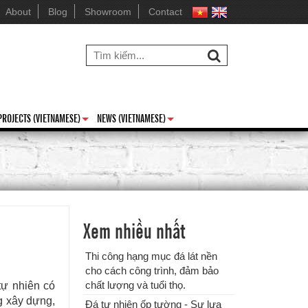
About
Blog
Showroom
Contact
Đá tự nhiên ốp tường - Sự lựa
PROJECTS (VIETNAMESE)
NEWS (VIETNAMESE)
chọn tuyệt vời cho ngôi nhà của
+
+
bạn
Xem nhiều nhất
Thi công hạng mục đá lát nền
cho cách công trình, đảm bảo
chất lượng và tuổi thọ.
tự nhiên có
ĐƠN VỊ CUNG CẤP & THI
g xây dựng,
Đá tự nhiên ốp tường - Sự lựa