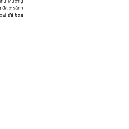
g như Mường
g đá ở sảnh
loại
đá hoa
Lựa chọn đá ốp mặt bếp uy tín và
chuyên nghiệp tại TP.HCM