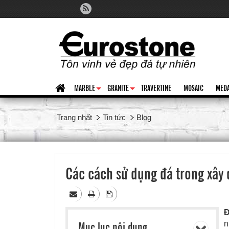
MARBLE
GRANITE
TRAVERTINE
MOSAIC
MEDA
+
+
Trang nhất
Tin tức
Blog
Các cách sử dụng đá trong xây
Đ
Mục lục nội dung
n