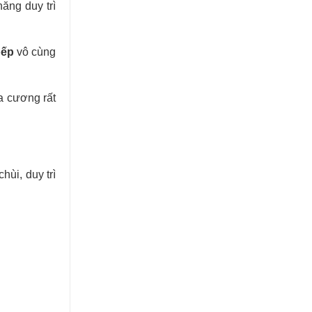
ăng duy trì
bếp
vô cùng
ĐƠN VỊ CUNG CẤP & THI
CÔNG ĐÁ ỐP CỘT ĐÁ TRỤ
CỔNG NHÀ.
a cương rất
hùi, duy trì