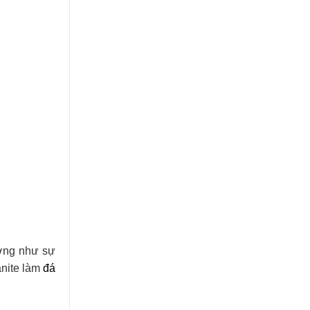
Thi công hạng mục đá lát nền cho
cách công trình, đảm bảo chất
lượng và tuổi thọ.
Đá tự nhiên ốp tường - Sự lựa
chọn tuyệt vời cho ngôi nhà của
bạn
dường như sự
anite làm
đá