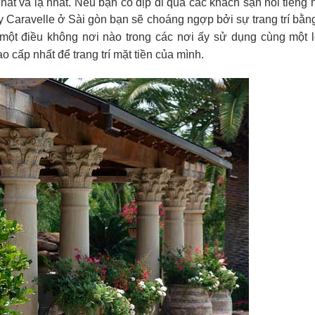
nhất và lạ nhất. Nếu bạn có dịp đi qua các khách sạn nổi tiến
 Caravelle ở Sài gòn bạn sẽ choáng ngợp bởi sự trang trí bằn
 một điều không nơi nào trong các nơi ấy sử dụng cùng một 
o cấp nhất để trang trí mặt tiền của mình.