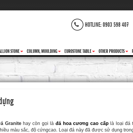
HOTLINE: 0903 598 407
LLION STONE
COLUMN, MOULDING
EUROSTONE TABLE
OTHER PRODUCTS
+
+
+
+
 dựng
á Granite
hay còn gọi là
đá hoa cương cao cấp
là loại đá 
hiều màu sắc, độ cứngcao. Loại đá này đã được sử dụng tron