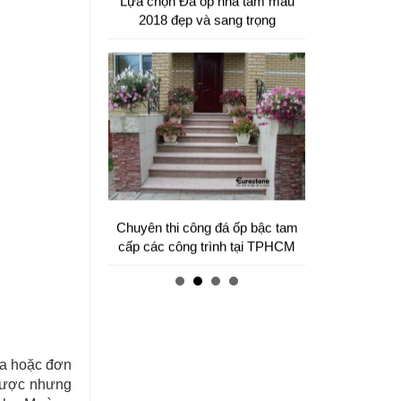
Mẫu bàn ăn mặt đá tự nhiên cao
cấp và sang trọng cho gia đình
thân yêu của bạn.
oa hoặc đơn
Cung cấp & thi công đá ốp cầu
 được nhưng
thang máy cho các công trình.