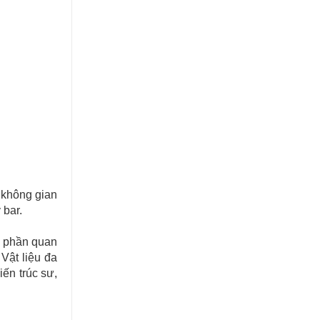
o không gian
 bar.
h phần quan
 Vật liệu đa
iến trúc sư,