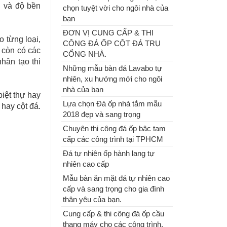
CÔNG ĐÁ ỐP CỘT ĐÁ TRỤ
g và độ bền
chọn tuyệt vời cho ngôi nhà của
CỔNG NHÀ.
bạn
ĐƠN VỊ CUNG CẤP & THI
Những mẫu bàn đá Lavabo tự
o từng loại,
CÔNG ĐÁ ỐP CỘT ĐÁ TRỤ
nhiên, xu hướng mới cho ngôi
 còn có các
CỔNG NHÀ.
nhà của bạn
hân tạo thì
Những mẫu bàn đá Lavabo tự
nhiên, xu hướng mới cho ngôi
nhà của bạn
biệt thự hay
Lựa chọn Đá ốp nhà tắm mẫu
 hay cột đá.
2018 đẹp và sang trọng
Chuyên thi công đá ốp bậc tam
cấp các công trình tại TPHCM
Đá tự nhiên ốp hành lang tự
nhiên cao cấp
Lựa chọn Đá ốp nhà tắm mẫu
2018 đẹp và sang trọng
Mẫu bàn ăn mặt đá tự nhiên cao
cấp và sang trọng cho gia đình
thân yêu của bạn.
Cung cấp & thi công đá ốp cầu
thang máy cho các công trình.