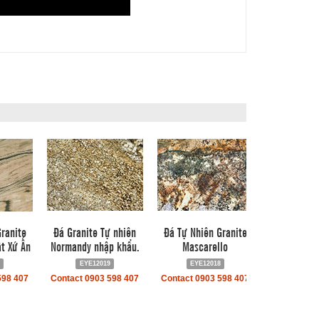
ranite
Đá Granite Tự nhiên
Đá Tự Nhiên Granite
t Xứ Ấn
Normandy nhập khẩu.
Mascarello
EYE12019
EYE12018
598 407
Contact 0903 598 407
Contact 0903 598 407