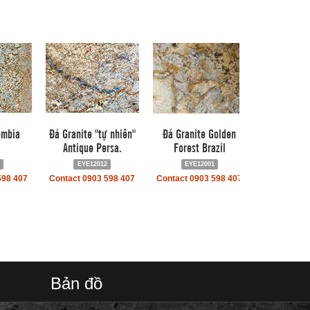
ombia
Đá Granite "tự nhiên"
Đá Granite Golden
Antique Persa.
Forest Brazil
EYE12012
EYE12001
598 407
Contact 0903 598 407
Contact 0903 598 407
Bản đồ