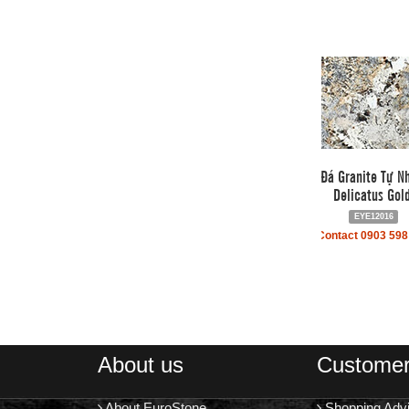
Đá Granite Tự N
Delicatus Gold
EYE12016
Contact 0903 598
About us
Customer
About EuroStone
Shopping Adv