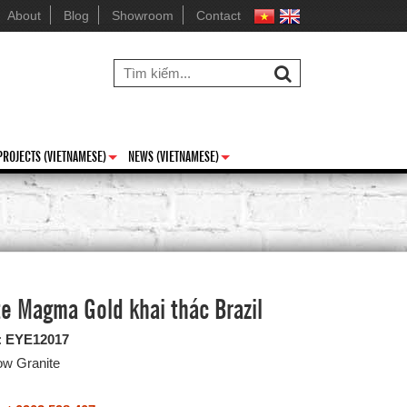
About
Blog
Showroom
Contact
PROJECTS (VIETNAMESE)
NEWS (VIETNAMESE)
+
+
te Magma Gold khai thác Brazil
:
EYE12017
ow Granite