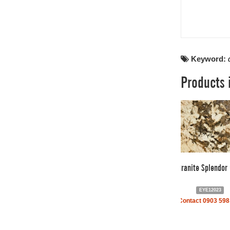
Keyword:
Products 
Granite Splendor
EYE12023
Contact 0903 598