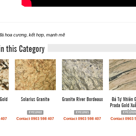
đá hoa cương
,
kết hợp
,
mạnh mẽ
in this Category
 Gold
Solarius Granite
Granite River Bordeaux
Đá Tự Nhiên G
Prada Gold Xuấ
Độ
EYE12022
EYE12021
EYE12020
 407
Contact 0903 598 407
Contact 0903 598 407
Contact 0903 