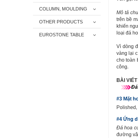
COLUMN, MOULDING
Mô tả chu
trên bề m
OTHER PRODUCTS
khiến ng
loại đá h
EUROSTONE TABLE
Vì dòng đ
vàng lại 
cho toàn 
công.
BÀI VIẾ
Đá
#3 Mặt h
Polished,
#4 Ứng 
Đá hoa c
đường vâ