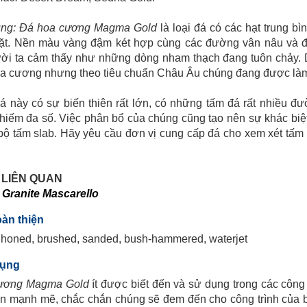
ng:
Đá hoa cương Magma Gold
là loại đá có các hạt trung b
ặt. Nền màu vàng đậm két hợp cùng các đường vân nâu và đe
ười ta cảm thấy như những dòng nham thạch đang tuôn chảy. 
oa cương nhưng theo tiêu chuẩn Châu Âu chúng đang được làm 
á này có sự biến thiên rất lớn, có những tấm đá rất nhiều
chiếm đa số. Việc phân bổ của chúng cũng tạo nên sự khác biệ
bộ tấm slab. Hãy yêu cầu đơn vị cung cấp đá cho xem xét tấm sl
T LIÊN QUAN
 Granite Mascarello
oàn thiện
 honed, brushed, sanded, bush-hammered, waterjet
dụng
ương Magma Gold
ít được biết đến và sử dụng trong các công 
n mạnh mẽ, chắc chắn chúng sẽ đem đến cho công trình của b