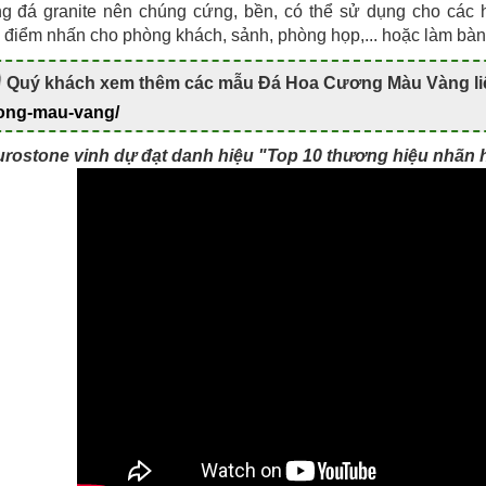
g đá granite nên chúng cứng, bền, có thể sử dụng cho các h
 điểm nhấn cho phòng khách, sảnh, phòng họp,... hoặc làm bàn 
Quý khách xem thêm các mẫu Đá Hoa Cương Màu Vàng liê
ong-mau-vang/
rostone vinh dự đạt danh hiệu "Top 10 thương hiệu nhãn h