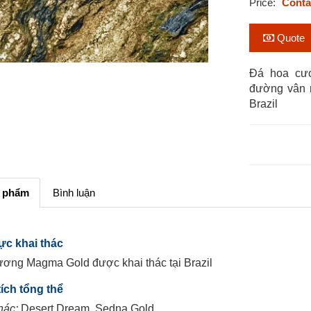
Price:
Conta
Quote
Đá hoa cư
đường vân 
Brazil
n phẩm
Bình luận
ực khai thác
ơng Magma Gold được khai thác tại Brazil
ích tổng thể
hác:
Desert Dream, Sedna Gold.