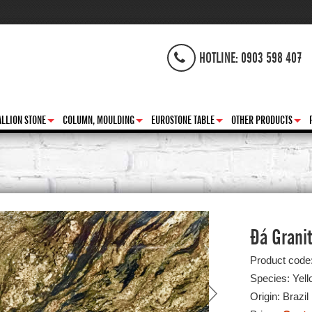
HOTLINE: 0903 598 407
LLION STONE
COLUMN, MOULDING
EUROSTONE TABLE
OTHER PRODUCTS
+
+
+
+
Đá Grani
Product code
Species: Yell
Origin: Brazil