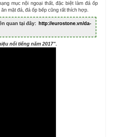
ạng mục nội ngoại thất, đặc biệt làm đá ốp
ăn mặt đá, đá ốp bếp cũng rất thích hợp.
n quan tại đây:
http://eurostone.vn/da-
iệu nổi tiếng năm 2017".