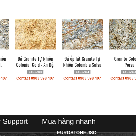
hiên
Đá Granite Tự Nhiên
Đá ốp lát Granite Tự
Granite Col
.
Colonial Gold - Ấn Độ.
Nhiên Colombia Salsa
Persa
EYE12015
EYE12014
EYE12013
 407
Contact 0903 598 407
Contact 0903 598 407
Contact 0903 
 Support
Mua hàng nhanh
EUROSTONE JSC
ice