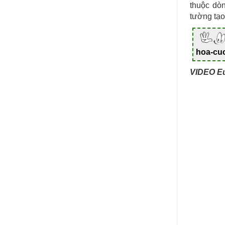
thuộc dòn
tường tạo
hoa-cu
VIDEO Eu