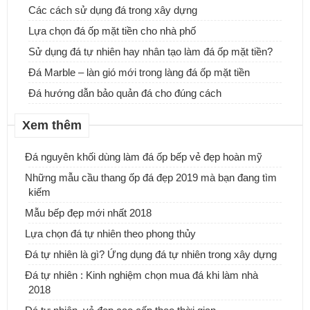
Các cách sử dụng đá trong xây dựng
Lựa chọn đá ốp mặt tiền cho nhà phố
Sử dụng đá tự nhiên hay nhân tạo làm đá ốp mặt tiền?
Đá Marble – làn gió mới trong làng đá ốp mặt tiền
Đá hướng dẫn bảo quản đá cho đúng cách
Xem thêm
Đá nguyên khối dùng làm đá ốp bếp vẻ đẹp hoàn mỹ
ĐƠN VỊ CUNG CẤP & THI CÔNG ĐÁ ỐP CỘT ĐÁ TRỤ CỔNG
Những mẫu cầu thang ốp đá đẹp 2019 mà bạn đang tìm
NHÀ.
kiếm
Mẫu bếp đẹp mới nhất 2018
Những mẫu bàn đá Lavabo tự nhiên, xu hướng mới cho ngôi nhà
của bạn
Lựa chọn đá tự nhiên theo phong thủy
Đá tự nhiên là gì? Ứng dụng đá tự nhiên trong xây dựng
Đá tự nhiên : Kinh nghiệm chọn mua đá khi làm nhà
2018