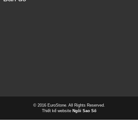
Đá tự nhiên ốp tường - Sự lựa chọn tuyệt vời cho ngôi nhà của
bạn
© 2016 EuroStone. All Rights Reserved.
Thiết kế website
Ngôi Sao Số