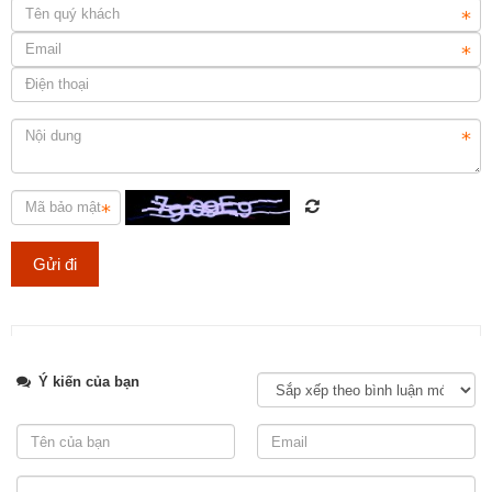
Lựa chọn đá ốp mặt bếp uy tín và chuyên nghiệp tại TP.HCM
Tweet
Ý kiến của bạn
Thi công hạng mục đá lát nền cho cách công trình, đảm bảo chất
lượng và tuổi thọ.