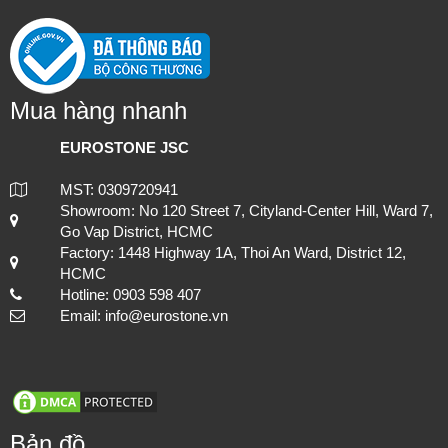
Mua hàng nhanh
EUROSTONE JSC
MST: 0309720941
Thi công hạng mục đá lát nền cho cách công trình, đảm bảo chất
Showroom: No 120 Street 7, Cityland-Center Hill, Ward 7,
lượng và tuổi thọ.
Go Vap District, HCMC
Factory: 1448 Highway 1A, Thoi An Ward, District 12,
HCMC
Hotline: 0903 598 407
Email: info@eurostone.vn
Bản đồ