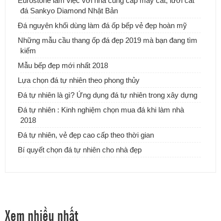
Eurostone làm việc với nhà cung cấp máy cắt, lưỡi cắt
đá Sankyo Diamond Nhật Bản
Đá nguyên khối dùng làm đá ốp bếp vẻ đẹp hoàn mỹ
ĐƠN VỊ CUNG CẤP & THI CÔNG ĐÁ ỐP CỘT ĐÁ TRỤ CỔNG
Những mẫu cầu thang ốp đá đẹp 2019 mà bạn đang tìm
NHÀ.
kiếm
Mẫu bếp đẹp mới nhất 2018
Những mẫu bàn đá Lavabo tự nhiên, xu hướng mới cho ngôi nhà
của bạn
Lựa chọn đá tự nhiên theo phong thủy
Đá tự nhiên là gì? Ứng dụng đá tự nhiên trong xây dựng
Đá tự nhiên : Kinh nghiệm chọn mua đá khi làm nhà
2018
Đá tự nhiên, vẻ đẹp cao cấp theo thời gian
Bí quyết chọn đá tự nhiên cho nhà đẹp
Xem nhiều nhất