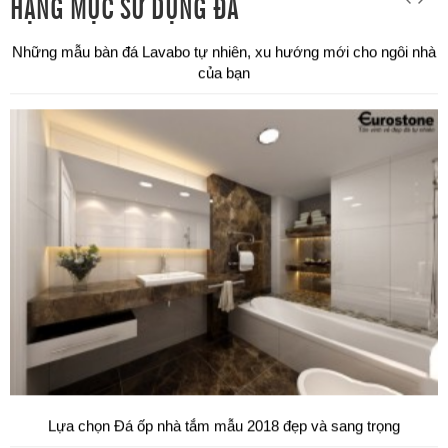
HẠNG MỤC SỬ DỤNG ĐÁ
Chuyên thi công đá ốp bậc tam cấp các công trình tại TPHCM
Đá tự nhiên ốp hành lang tự nhiên cao cấp