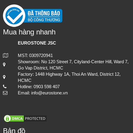
Customer Support
Shopping Advice
Lựa chọn đá ốp mặt bếp uy tín và chuyên nghiệp tại TP.HCM
Sales Procedure
Warranty Terms
Policies and Regulations
Privacy policy
Mua hàng nhanh
EUROSTONE JSC