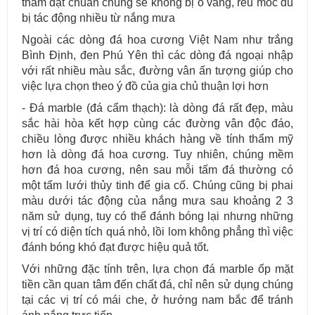
thấm đạt chuẩn chúng sẽ không bị ố vàng, rêu mốc dù
bị tác động nhiều từ nắng mưa
Ngoài các dòng đá hoa cương Việt Nam như trắng
Bình Định, đen Phú Yên thì các dòng đá ngoại nhập
với rất nhiều màu sắc, đường vân ấn tượng giúp cho
việc lựa chọn theo ý đồ của gia chủ thuận lợi hơn
- Đá marble (đá cẩm thạch): là dòng đá rất đẹp, màu
sắc hài hòa kết hợp cùng các đường vân độc đáo,
chiều lòng được nhiều khách hàng về tính thẩm mỹ
hơn là dòng đá hoa cương. Tuy nhiên, chúng mềm
hơn đá hoa cương, nên sau mỗi tấm đá thường có
một tấm lưới thủy tinh để gia cố. Chúng cũng bị phai
màu dưới tác động của nắng mưa sau khoảng 2 3
năm sử dụng, tuy có thể đánh bóng lại nhưng những
vị trí có diện tích quá nhỏ, lồi lom không phẳng thì việc
đánh bóng khó đạt được hiệu quả tốt.
Với những đặc tính trên, lựa chọn đá marble ốp mặt
tiền cần quan tâm đến chất đá, chỉ nên sử dụng chúng
tại các vị trí có mái che, ở hướng nam bắc để tránh