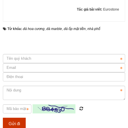
Tác giả bài viết:
Eurostone
Từ khóa:
đá hoa cương
,
đá marble
,
đá ốp mặt tiền
,
nhà phố
Lựa chọn đá ốp mặt bếp uy tín và chuyên nghiệp tại TP.HCM