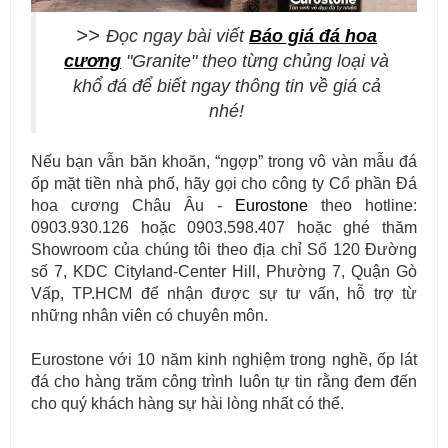
thân yêu của bạn.
>>
Đọc ngay bài viết
Báo giá đá hoa
cương
"Granite" theo từng chủng loại và
khổ đá để biết ngay thông tin về giá cả
nhé!
Nếu bạn vẫn băn khoăn, “ngợp” trong vô vàn mẫu đá
ốp mặt tiền nhà phố, hãy gọi cho công ty Cổ phần Đá
hoa cương Châu Âu -
Eurostone
theo hotline:
0903.930.126 hoặc 0903.598.407 hoặc ghé thăm
Showroom của chúng tôi theo địa chỉ Số 120 Đường
số 7, KDC Cityland-Center Hill, Phường 7, Quận Gò
Vấp, TP.HCM để nhận được sự tư vấn, hỗ trợ từ
những nhân viên có chuyên môn.
Cung cấp & thi công đá ốp cầu thang máy cho các công trình.
Eurostone với 10 năm kinh nghiệm trong nghề, ốp lát
đá cho hàng trăm công trình luôn tự tin rằng đem đến
cho quý khách hàng sự hài lòng nhất có thể.