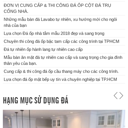
Mẫu bàn ăn mặt đá tự nhiên cao cấp và sang trọng cho gia đình
ĐƠN VỊ CUNG CẤP & THI CÔNG ĐÁ ỐP CỘT ĐÁ TRỤ
thân yêu của bạn.
CỔNG NHÀ.
Những mẫu bàn đá Lavabo tự nhiên, xu hướng mới cho ngôi
nhà của bạn
Lựa chọn Đá ốp nhà tắm mẫu 2018 đẹp và sang trọng
Chuyên thi công đá ốp bậc tam cấp các công trình tại TPHCM
Đá tự nhiên ốp hành lang tự nhiên cao cấp
Mẫu bàn ăn mặt đá tự nhiên cao cấp và sang trọng cho gia đình
thân yêu của bạn.
Cung cấp & thi công đá ốp cầu thang máy cho các công trình.
Lựa chọn đá ốp mặt bếp uy tín và chuyên nghiệp tại TP.HCM
HẠNG MỤC SỬ DỤNG ĐÁ
Cung cấp & thi công đá ốp cầu thang máy cho các công trình.