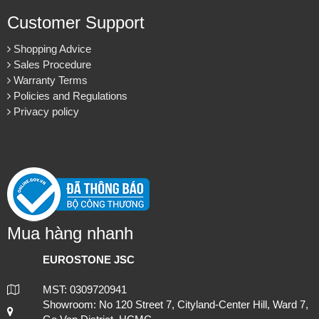
Customer Support
Shopping Advice
ĐƠN VỊ CUNG CẤP & THI CÔNG ĐÁ ỐP CỘT ĐÁ TRỤ CỔNG
Sales Procedure
NHÀ.
Warranty Terms
Policies and Regulations
Privacy policy
Mua hàng nhanh
EUROSTONE JSC
MST: 0309720941
Showroom: No 120 Street 7, Cityland-Center Hill, Ward 7,