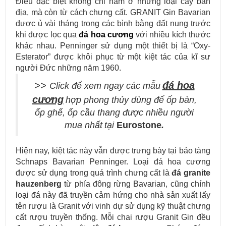
Điều đặc biệt không chỉ nằm ở những loại cây bản
địa, mà còn từ cách chưng cất. GRANIT Gin Bavarian
được ủ vài tháng trong các bình bằng đất nung trước
khi được lọc qua
đá hoa cương
với nhiều kích thước
khác nhau. Penninger sử dụng một thiết bị là “Oxy-
Esterator” được khôi phục từ một kiệt tác của kĩ sư
người Đức những năm 1960.
Mẫu bàn ăn mặt đá tự nhiên cao cấp và sang trọng cho gia đình
>>
đá hoa
Click để xem ngay
các mẫu
thân yêu của bạn.
cương
hợp phong thủy
dùng để ốp bàn,
ốp ghế, ốp cầu thang được
nhiều người
mua nhất
tại
Eurostone
.
Hiện nay, kiệt tác này vẫn được trưng bày tại bảo tàng
Schnaps Bavarian Penninger. Loại đá hoa cương
được sử dụng trong quá trình chưng cất là
đá granite
hauzenberg
từ phía đông rừng Bavarian, cũng chính
loại đá này đã truyền cảm hứng cho nhà sản xuất lấy
tên rượu là Granit với vinh dự sử dụng kỹ thuật chưng
cất rượu truyền thống. Mỗi chai rượu Granit Gin đều