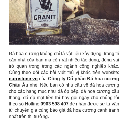
Đá hoa cương không chỉ là vật liệu xây dựng, trang trí
căn nhà của bạn mà còn rất nhiều tác dụng, đóng vai
trò quan trọng trong các ngành công nghiệp khác.
Cùng theo dõi các bài viết thú vị khác trên website:
Đá tự nhiên ốp tường - Sự lựa chọn tuyệt vời cho ngôi nhà của
eurostone.vn
của
Công ty Cổ phần Đá hoa cương
bạn
Châu Âu
nhé. Nếu bạn có nhu cầu về đá hoa cương
cho các hạng mục như đá ốp bếp, đá hoa cương cầu
thang, đá ốp mặt tiền thì hãy gọi ngay cho chúng tôi
theo số Hotline
0903 598 407
để nhận được sự tư vấn
từ chuyên gia cùng báo giá đá hoa cương cạnh tranh
nhất trên thị trường.