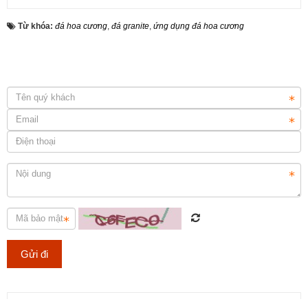
Từ khóa:
đá hoa cương
,
đá granite
,
ứng dụng đá hoa cương
ĐƠN VỊ CUNG CẤP & THI CÔNG ĐÁ ỐP CỘT ĐÁ TRỤ CỔNG
NHÀ.
Những mẫu bàn đá Lavabo tự nhiên, xu hướng mới cho ngôi nhà
của bạn
Tweet