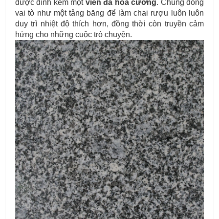
được đính kèm một
viên đá hoa cương
. Chúng đóng
vai tò như một tảng băng để làm chai rượu luôn luôn
duy trì nhiệt độ thích hơn, đồng thời còn truyền cảm
Cung cấp & thi công đá ốp cầu thang máy cho các công trình.
hứng cho những cuộc trò chuyện.
Lựa chọn đá ốp mặt bếp uy tín và chuyên nghiệp tại TP.HCM