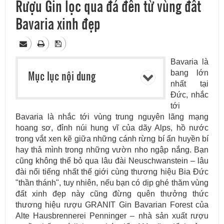
Rượu Gin lọc qua đá đến từ vùng đất
Bavaria xinh đẹp
Bavaria là
Mục lục nội dung
bang lớn
nhất tại
Đức, nhắc
tới
Bavaria là nhắc tới vùng trung nguyên lãng mạng
hoang sơ, đỉnh núi hung vĩ của dãy Alps, hồ nước
trong vắt xen kẽ giữa những cánh rừng bí ẩn huyền bí
hay thả mình trong những vườn nho ngập nắng. Bạn
cũng không thể bỏ qua lâu đài Neuschwanstein – lâu
đài nổi tiếng nhất thế giới cùng thương hiệu Bia Đức
"thần thánh", tuy nhiên, nếu bạn có dịp ghé thăm vùng
đất xinh đẹp này cũng đừng quên thưởng thức
thương hiệu rượu GRANIT Gin Bavarian Forest của
Alte Hausbrennerei Penninger – nhà sản xuất rượu