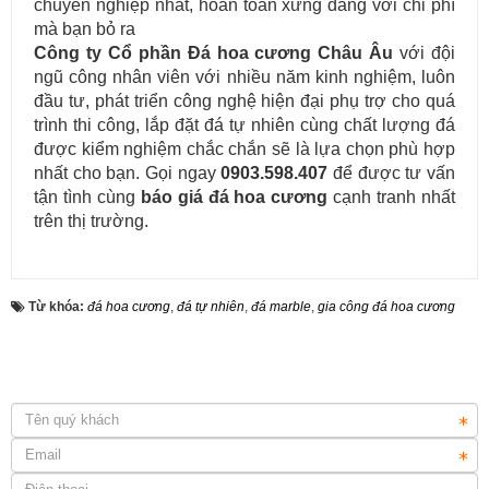
chuyên nghiệp nhất, hoàn toàn xứng đáng với chi phí
mà bạn bỏ ra
Công ty Cổ phần Đá hoa cương Châu Âu
với đội
Cung cấp & thi công đá ốp cầu thang máy cho các công trình.
ngũ công nhân viên với nhiều năm kinh nghiệm, luôn
đầu tư, phát triển công nghệ hiện đại phụ trợ cho quá
trình thi công, lắp đặt đá tự nhiên cùng chất lượng đá
được kiểm nghiệm chắc chắn sẽ là lựa chọn phù hợp
nhất cho bạn. Gọi ngay
0903.598.407
để được tư vấn
tận tình cùng
báo giá đá hoa cương
cạnh tranh nhất
trên thị trường.
Từ khóa:
đá hoa cương
,
đá tự nhiên
,
đá marble
,
gia công đá hoa cương
Lựa chọn đá ốp mặt bếp uy tín và chuyên nghiệp tại TP.HCM