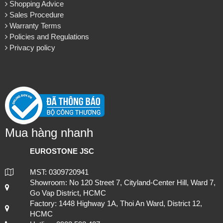
About us
About EuroStone
Vision & Mission
Contact us
Customer Support
Shopping Advice
Lựa chọn đá ốp mặt bếp uy tín và chuyên nghiệp tại TP.HCM
Sales Procedure
Warranty Terms
Policies and Regulations
Privacy policy