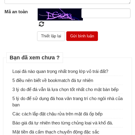
Mã an toàn
Bạn đã xem chưa ?
Loại đá nào quan trọng nhất trong lớp vỏ trái đất?
5 điều nên biết về bookmatch đá tự nhiên
Đá tự nhiên ốp tường - Sự lựa chọn tuyệt vời cho ngôi nhà của
bạn
3 lý do để đá vẫn là lựa chọn tốt nhất cho mặt bàn bếp
5 lý do để sử dụng đá hoa văn trang trí cho ngôi nhà của
bạn
Các cách lắp đặt chậu rửa trên mặt đá ốp bếp
Báo giá đá tự nhiên theo từng chủng loại và khổ đá.
Mặt tiền đá cẩm thạch chuyển động đặc sắc