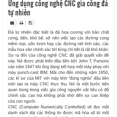
Ứng dụng công nghệ CNC gia công đá
tự nhiên
Đá tự nhiên đặc biệt là đá hoa cương với bản chất
cứng, bền, khó bể, vỡ nên việc tạo các đường cong
mềm mại, uốn lượn hay các đường nét tinh xảo, các
mẫu hoa văn chính xác tới từng chi tiết là rất khó khăn.
Sự ra đời của công nghệ CNC đã giải quyết vấn đề
này. Nó được phát triển đầu tiên bởi John T. Parsons
vào năm 1947 khi ông đang kết hợp một máy phay với
máy punch-card IBM. Mãi cho đến những năm 1950,
các kĩ sư của MIT với máy tính “đúng nghĩa” đầu tiên
mới tạo ra máy CNC thực thụ. Nó là một bước tiến
quan trọng trong việc gia công nguyên vật liệu có độ
chính xác cao mà không phải nhờ đến sự can thiệp
của con người.
CNC (Computer Numerically Controlled) sẽ đọc một
danh sách dài các thông tin được mã hóa số từ một