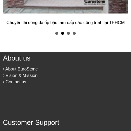
Mẫu bàn ăn mặt đá tự nhiên cao cấp và sang trọng cho gia đình
thân yêu của bạn.
Cung cấp & thi công đá ốp cầu thang máy cho các công trình.