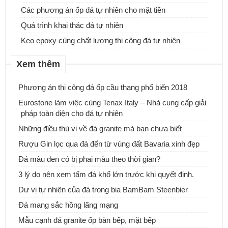
Các phương án ốp đá tự nhiên cho mặt tiền
Quá trình khai thác đá tự nhiên
Keo epoxy cùng chất lượng thi công đá tự nhiên
Xem thêm
Phương án thi công đá ốp cầu thang phổ biến 2018
Eurostone làm việc cùng Tenax Italy – Nhà cung cấp giải
pháp toàn diện cho đá tự nhiên
ĐƠN VỊ CUNG CẤP & THI CÔNG ĐÁ ỐP CỘT ĐÁ TRỤ CỔNG
NHÀ.
Những điều thú vị về đá granite mà bạn chưa biết
Rượu Gin lọc qua đá đến từ vùng đất Bavaria xinh đẹp
Những mẫu bàn đá Lavabo tự nhiên, xu hướng mới cho ngôi nhà
Đá màu đen có bị phai màu theo thời gian?
của bạn
3 lý do nên xem tấm đá khổ lớn trước khi quyết định.
Dư vị tự nhiên của đá trong bia BamBam Steenbier
Đá mang sắc hồng lãng mạng
Mẫu cạnh đá granite ốp bàn bếp, mặt bếp