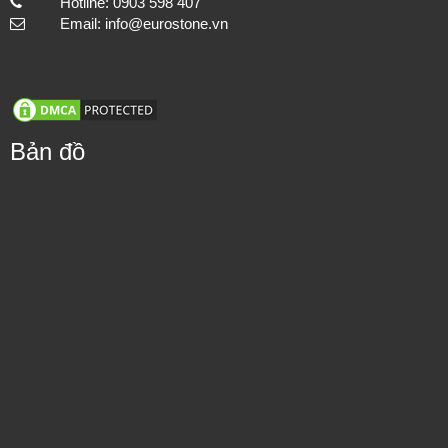
Mua hàng nhanh
EUROSTONE JSC
MST: 0309720941
Thi công hạng mục đá lát nền cho cách công trình, đảm bảo chất
Showroom: No 120 Street 7, Cityland-Center Hill, Ward 7,
lượng và tuổi thọ.
Go Vap District, HCMC
Factory: 1448 Highway 1A, Thoi An Ward, District 12,
HCMC
Hotline: 0903 598 407
Email: info@eurostone.vn
Bản đồ