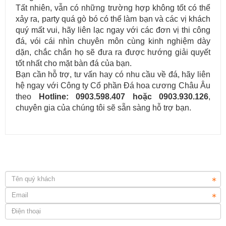
Tất nhiên, vẫn có những trường hợp không tốt có thể
Cung cấp & thi công đá ốp cầu thang máy cho các công trình.
xảy ra, party quá gò bó có thể làm bạn và các vị khách
quý mất vui, hãy liên lạc ngay với các đơn vị thi công
đá, vói cái nhìn chuyên môn cùng kinh nghiệm dày
dặn, chắc chắn họ sẽ đưa ra được hướng giải quyết
tốt nhất cho mặt bàn đá của bạn.
Bạn cần hỗ trợ, tư vấn hay có nhu cầu về đá, hãy liên
hệ ngay với Công ty Cổ phần Đá hoa cương Châu Âu
theo
Hotline: 0903.598.407 hoặc 0903.930.126
,
chuyên gia của chúng tôi sẽ sẵn sàng hỗ trợ bạn.
Lựa chọn đá ốp mặt bếp uy tín và chuyên nghiệp tại TP.HCM