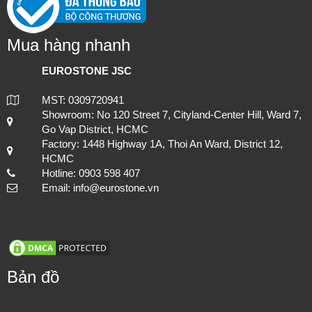
Mua hàng nhanh
EUROSTONE JSC
MST: 0309720941
Thi công hạng mục đá lát nền cho cách công trình, đảm bảo chất
Showroom: No 120 Street 7, Cityland-Center Hill, Ward 7,
lượng và tuổi thọ.
Go Vap District, HCMC
Factory: 1448 Highway 1A, Thoi An Ward, District 12,
HCMC
Hotline: 0903 598 407
Email: info@eurostone.vn
Bản đồ