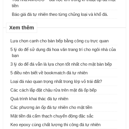
tiền
Báo giá đá tự nhiên theo từng chủng loại và khổ đá.
Xem thêm
Lựa chọn cạnh cho bàn bếp bằng công cụ trực quan
5 lý do để sử dụng đá hoa văn trang trí cho ngôi nhà của
bạn
ĐƠN VỊ CUNG CẤP & THI CÔNG ĐÁ ỐP CỘT ĐÁ TRỤ CỔNG
NHÀ.
3 lý do để đá vẫn là lựa chọn tốt nhất cho mặt bàn bếp
5 điều nên biết về bookmatch đá tự nhiên
Những mẫu bàn đá Lavabo tự nhiên, xu hướng mới cho ngôi nhà
Loại đá nào quan trọng nhất trong lớp vỏ trái đất?
của bạn
Các cách lắp đặt chậu rửa trên mặt đá ốp bếp
Quá trình khai thác đá tự nhiên
Các phương án ốp đá tự nhiên cho mặt tiền
Mặt tiền đá cẩm thạch chuyển động đặc sắc
Keo epoxy cùng chất lượng thi công đá tự nhiên