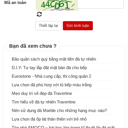
Mã an toàn
Bạn đã xem chưa ?
Bảo quản sách quý bằng mặt tiền đá tự nhiên
D.I.Y: Tự tay lắp đặt mặt bàn đá cho bếp
Đá tự nhiên ốp tường - Sự lựa chọn tuyệt vời cho ngôi nhà của
bạn
Eurostone - Nhà cung cấp, thi công quận 2
Lựa chọn đá phù hợp với tủ bếp màu trắng
Mẹo duy trì vẻ đẹp đá Travertine
Tìm hiểu về đá tự nhiên Travertine
Nên sử dụng đá Marble cho những hạng mục nào?
Lựa chọn đá ốp lát thân thiện với trẻ nhỏ
Tòa nhà AMOCO – bài học lớn trong kĩ thuật ốp đá mặt