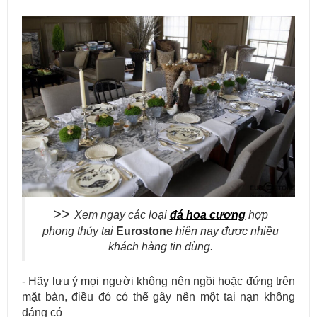
Mẫu bàn ăn mặt đá tự nhiên cao cấp và sang trọng cho gia đình
thân yêu của bạn.
>>
Xem ngay các loại
đá hoa cương
hợp
phong thủy tại
Eurostone
hiện nay được nhiều
khách hàng tin dùng.
- Hãy lưu ý mọi người không nên ngồi hoặc đứng trên
mặt bàn, điều đó có thể gây nên một tai nạn không
đáng có