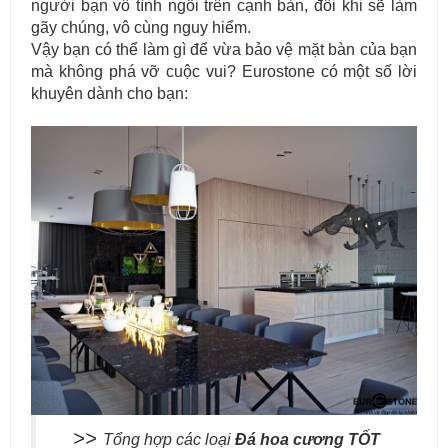
người bạn vô tình ngồi trên cạnh bàn, đôi khi sẽ làm
gãy chúng, vô cùng nguy hiểm.
Vậy bạn có thể làm gì để vừa bảo vệ mặt bàn của bạn
mà không phá vỡ cuộc vui? Eurostone có một số lời
khuyên dành cho bạn:
>>
Tổng hợp các loại
Đá hoa cương
TỐT