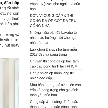
p, đảo bếp
chọn tuyệt vời cho ngôi nhà của
CỔNG NHÀ.
ứng tốt nhất
bạn
ợc, nó còn
ĐƠN VỊ CUNG CẤP & THI
Những mẫu bàn đá Lavabo tự
hì việc thuê
CÔNG ĐÁ ỐP CỘT ĐÁ TRỤ
nhiên, xu hướng mới cho ngôi
mặt bếp phù
CỔNG NHÀ.
nhà của bạn
Những mẫu bàn đá Lavabo tự
ấn tượng và
nhiên, xu hướng mới cho ngôi
ìn sâu hơn,
nhà của bạn
thu hút ngay
Lựa chọn Đá ốp nhà tắm mẫu
2018 đẹp và sang trọng
Chuyên thi công đá ốp bậc tam
cấp các công trình tại TPHCM
Đá tự nhiên ốp hành lang tự
Lựa chọn Đá ốp nhà tắm mẫu
nhiên cao cấp
2018 đẹp và sang trọng
Mẫu bàn ăn mặt đá tự nhiên cao
cấp và sang trọng cho gia đình
thân yêu của bạn.
Cung cấp & thi công đá ốp cầu
thang máy cho các công trình.