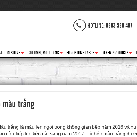
HOTLINE: 0903 598 407
LLION STONE
COLUMN, MOULDING
EUROSTONE TABLE
OTHER PRODUCTS
+
+
+
+
p màu trắng
àu trắng là màu lên ngôi trong không gian bếp năm 2016 và x
ẫn còn tiếp tục kéo dài sang năm 2017. Tủ bếp màu trắng đượ