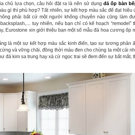
ia chủ lựa chọn, câu hỏi đặt ra là nên sử dụng
đá ốp bàn bế
àu gì thì phù hợp? Tất nhiên, sự kết hợp màu sắc để đạt hiệu 
hông phải bất cứ một người không chuyên nào cũng làm đư
, backsplash,… tuy nhiên, nếu bạn chỉ có kế hoạch “remodel” t
 vậy, Eurostone xin giới thiệu bạn một số mẫu đá hoa cương ốp 
ắng là một sự kết hợp màu sắc kinh điển, tạo sự tương phản 
 cứng và vững chãi, đồng thời màu đen cho chúng ta một cái nh
ư đá kim sa trung hay xà cừ ngọc trai sẽ đem đến sự bắt mắt, 