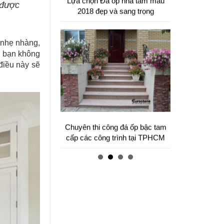
 được
, nhẹ nhàng,
ên bạn không
điều này sẽ
Mẫu bàn ăn mặt đá tự nhiên cao
cấp và sang trọng cho gia đình
thân yêu của bạn.
Cung cấp & thi công đá ốp cầu
thang máy cho các công trình.