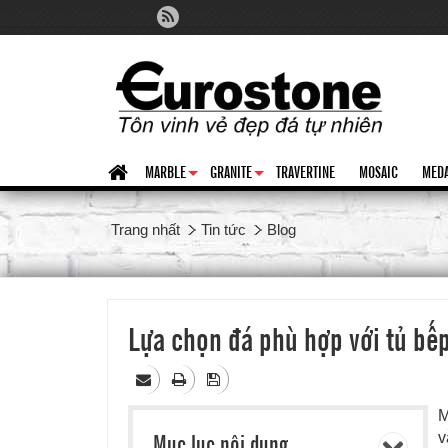
MARBLE
GRANITE
TRAVERTINE
MOSAIC
MEDA
+
+
Trang nhất
Tin tức
Blog
Lựa chọn đá phù hợp với tủ bế
M
Mục lục nội dung
v