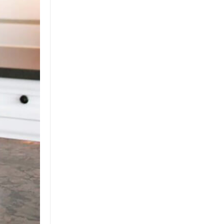
ĐƠN VỊ CUNG CẤP & THI
CÔNG ĐÁ ỐP CỘT ĐÁ TRỤ
CỔNG NHÀ.