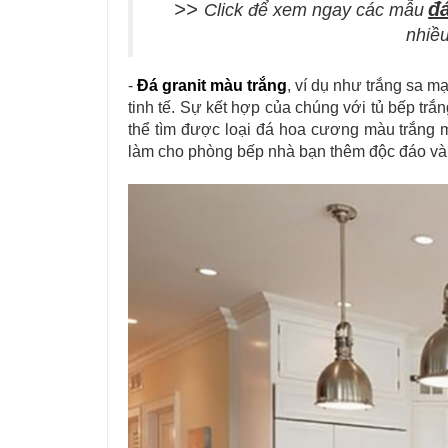
>>
đ
Click để xem ngay
các mẫu
nhiề
-
Đá granit màu trắng
, ví dụ như trắng sa m
tinh tế. Sự kết hợp của chúng với tủ bếp trắ
thể tìm được loại đá hoa cương màu trắng 
làm cho phòng bếp nhà bạn thêm độc đáo và