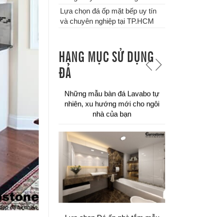
Lựa chọn đá ốp mặt bếp uy tín
và chuyên nghiệp tại TP.HCM
HẠNG MỤC SỬ DỤNG
Chuyên thi công đá ốp bậc tam
ĐÁ
cấp các công trình tại TPHCM
Đá tự nhiên ốp hành lang tự nhiên
cao cấp