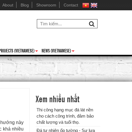
About
Blog
Showroom
Contact
Đá tự nhiên ốp tường - Sự lựa
PROJECTS (VIETNAMESE)
NEWS (VIETNAMESE)
chọn tuyệt vời cho ngôi nhà của
+
+
bạn
Xem nhiều nhất
Thi công hạng mục đá lát nền
cho cách công trình, đảm bảo
chất lượng và tuổi thọ.
u hướng này
ĐƠN VỊ CUNG CẤP & THI
c khá nhiều
Đá tự nhiên ốp tường - Sự lựa
CÔNG ĐÁ ỐP CỘT ĐÁ TRỤ