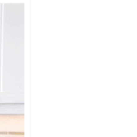
cách công trình, đảm bảo chất
lượng và tuổi thọ.
Đá tự nhiên ốp tường - Sự lựa
chọn tuyệt vời cho ngôi nhà của
bạn