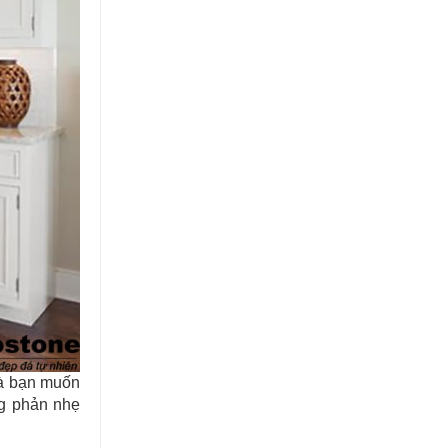
Lựa chọn đá ốp mặt bếp uy tín và
chuyên nghiệp tại TP.HCM
mà bạn muốn
ng phản nhẹ
Thi công hạng mục đá lát nền cho