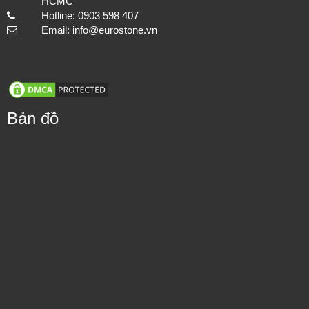
Mua hàng nhanh
EUROSTONE JSC
MST: 0309720941
Thi công hạng mục đá lát nền cho cách công trình, đảm bảo chất
Showroom: No 120 Street 7, Cityland-Center Hill, Ward 7,
lượng và tuổi thọ.
Go Vap District, HCMC
Factory: 1448 Highway 1A, Thoi An Ward, District 12,
HCMC
Hotline: 0903 598 407
Email: info@eurostone.vn
Bản đồ