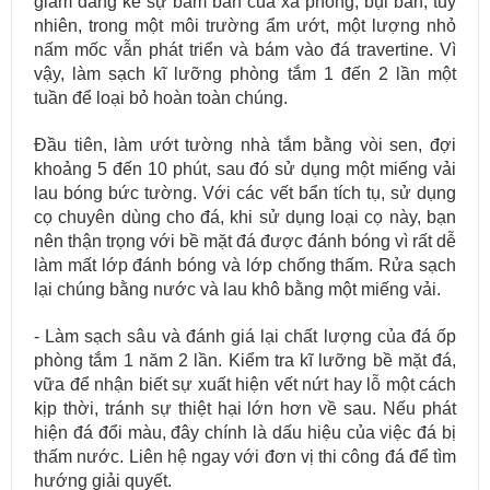
giảm đáng kể sự bám bẩn của xà phòng, bụi bẩn, tuy
nhiên, trong một môi trường ẩm ướt, một lượng nhỏ
nấm mốc vẫn phát triển và bám vào đá travertine. Vì
vậy, làm sạch kĩ lưỡng phòng tắm 1 đến 2 lần một
Cung cấp & thi công đá ốp cầu thang máy cho các công trình.
tuần để loại bỏ hoàn toàn chúng.
Đầu tiên, làm ướt tường nhà tắm bằng vòi sen, đợi
khoảng 5 đến 10 phút, sau đó sử dụng một miếng vải
lau bóng bức tường. Với các vết bẩn tích tụ, sử dụng
cọ chuyên dùng cho đá, khi sử dụng loại cọ này, bạn
nên thận trọng với bề mặt đá được đánh bóng vì rất dễ
làm mất lớp đánh bóng và lớp chống thấm. Rửa sạch
lại chúng bằng nước và lau khô bằng một miếng vải.
- Làm sạch sâu và đánh giá lại chất lượng của đá ốp
phòng tắm 1 năm 2 lần. Kiểm tra kĩ lưỡng bề mặt đá,
vữa để nhận biết sự xuất hiện vết nứt hay lỗ một cách
kịp thời, tránh sự thiệt hại lớn hơn về sau. Nếu phát
hiện đá đổi màu, đây chính là dấu hiệu của việc đá bị
thấm nước. Liên hệ ngay với đơn vị thi công đá để tìm
hướng giải quyết.