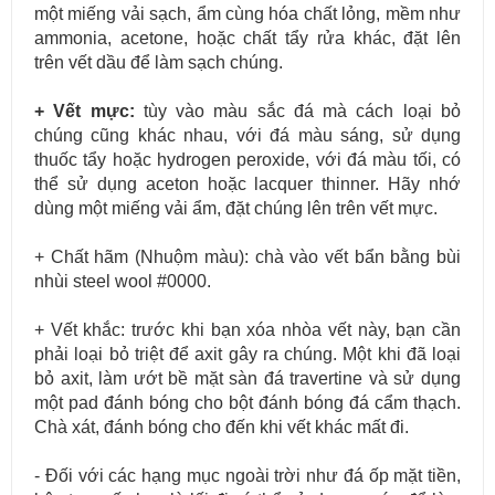
một miếng vải sạch, ẩm cùng hóa chất lỏng, mềm như
ammonia, acetone, hoặc chất tẩy rửa khác, đặt lên
trên vết dầu để làm sạch chúng.
+ Vết mực:
tùy vào màu sắc đá mà cách loại bỏ
chúng cũng khác nhau, với đá màu sáng, sử dụng
thuốc tẩy hoặc hydrogen peroxide, với đá màu tối, có
thể sử dụng aceton hoặc lacquer thinner. Hãy nhớ
dùng một miếng vải ẩm, đặt chúng lên trên vết mực.
+ Chất hãm (Nhuộm màu): chà vào vết bẩn bằng bùi
nhùi steel wool #0000.
+ Vết khắc: trước khi bạn xóa nhòa vết này, bạn cần
phải loại bỏ triệt để axit gây ra chúng. Một khi đã loại
bỏ axit, làm ướt bề mặt sàn đá travertine và sử dụng
một pad đánh bóng cho bột đánh bóng đá cẩm thạch.
Chà xát, đánh bóng cho đến khi vết khác mất đi.
- Đối với các hạng mục ngoài trời như đá ốp mặt tiền,