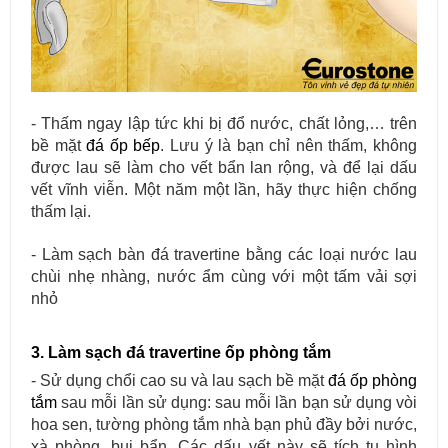
- Thấm ngay lập tức khi bị đổ nước, chất lỏng,… trên
bề mặt
đá ốp bếp
. Lưu ý là bạn chỉ nên thấm, không
được lau sẽ làm cho vết bẩn lan rộng, và để lại dấu
vết vĩnh viễn. Một năm một lần, hãy thực hiện chống
thấm lại.
- Làm sạch bàn đá travertine bằng các loại nước lau
chùi nhẹ nhàng, nước ẩm cùng với một tấm vải sợi
nhỏ
3. Làm sạch đá travertine ốp phòng tắm
- Sử dụng chổi cao su và lau sạch bề mặt
đá ốp phòng
tắm
sau mỗi lần sử dụng: sau mỗi lần bạn sử dụng vòi
hoa sen, tường phòng tắm nhà bạn phủ đầy bởi nước,
xà phòng, bụi bẩn. Các dấu vết này sẽ tích tụ hình