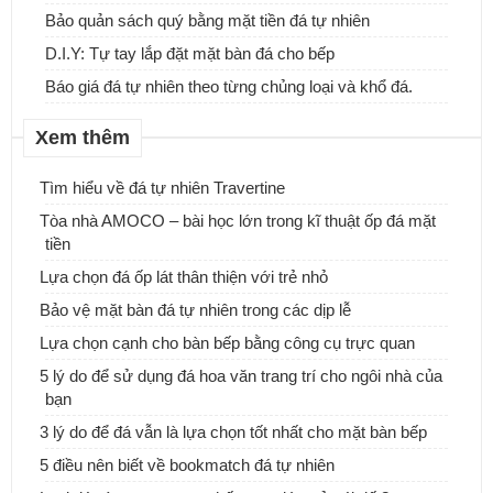
Bảo quản sách quý bằng mặt tiền đá tự nhiên
D.I.Y: Tự tay lắp đặt mặt bàn đá cho bếp
Báo giá đá tự nhiên theo từng chủng loại và khổ đá.
Xem thêm
Tìm hiểu về đá tự nhiên Travertine
Tòa nhà AMOCO – bài học lớn trong kĩ thuật ốp đá mặt
tiền
ĐƠN VỊ CUNG CẤP & THI CÔNG ĐÁ ỐP CỘT ĐÁ TRỤ CỔNG
Lựa chọn đá ốp lát thân thiện với trẻ nhỏ
NHÀ.
Bảo vệ mặt bàn đá tự nhiên trong các dịp lễ
Lựa chọn cạnh cho bàn bếp bằng công cụ trực quan
Những mẫu bàn đá Lavabo tự nhiên, xu hướng mới cho ngôi nhà
của bạn
5 lý do để sử dụng đá hoa văn trang trí cho ngôi nhà của
bạn
3 lý do để đá vẫn là lựa chọn tốt nhất cho mặt bàn bếp
5 điều nên biết về bookmatch đá tự nhiên