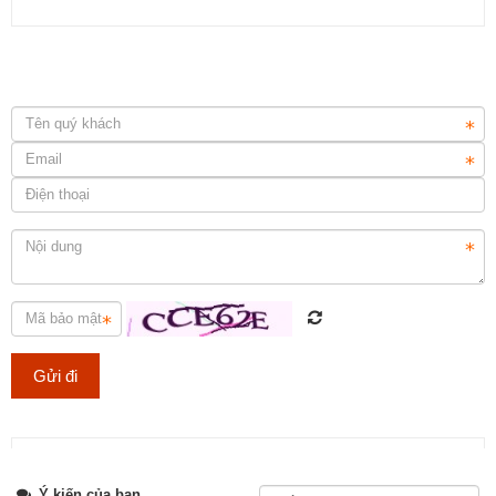
Lựa chọn đá ốp mặt bếp uy tín và chuyên nghiệp tại TP.HCM
Thi công hạng mục đá lát nền cho cách công trình, đảm bảo chất
lượng và tuổi thọ.
Tweet
Ý kiến của bạn