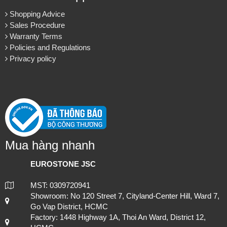
About us
About EuroStone
Vision & Mission
Contact us
Customer Support
Shopping Advice
Lựa chọn đá ốp mặt bếp uy tín và chuyên nghiệp tại TP.HCM
Sales Procedure
Warranty Terms
Policies and Regulations
Privacy policy