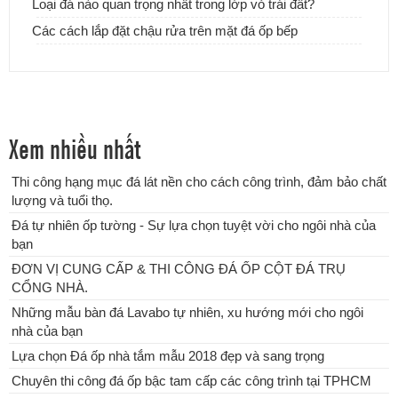
Loại đá nào quan trọng nhất trong lớp vỏ trái đất?
Các cách lắp đặt chậu rửa trên mặt đá ốp bếp
Xem nhiều nhất
Thi công hạng mục đá lát nền cho cách công trình, đảm bảo chất
lượng và tuổi thọ.
Lựa chọn Đá ốp nhà tắm mẫu 2018 đẹp và sang trọng
Đá tự nhiên ốp tường - Sự lựa chọn tuyệt vời cho ngôi nhà của
bạn
ĐƠN VỊ CUNG CẤP & THI CÔNG ĐÁ ỐP CỘT ĐÁ TRỤ
CỔNG NHÀ.
Những mẫu bàn đá Lavabo tự nhiên, xu hướng mới cho ngôi
nhà của bạn
Lựa chọn Đá ốp nhà tắm mẫu 2018 đẹp và sang trọng
Chuyên thi công đá ốp bậc tam cấp các công trình tại TPHCM