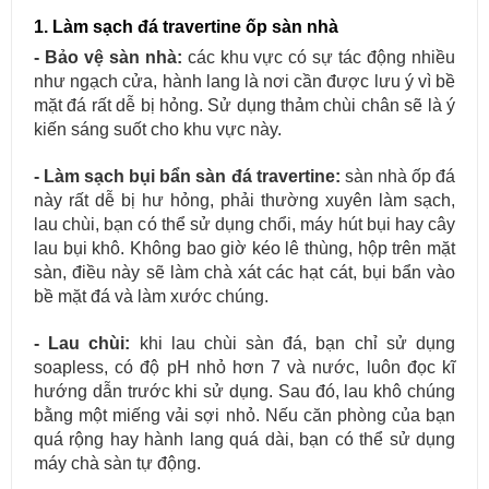
1. Làm sạch đá travertine ốp sàn nhà
- Bảo vệ sàn nhà:
các khu vực có sự tác động nhiều
như ngạch cửa, hành lang là nơi cần được lưu ý vì bề
mặt đá rất dễ bị hỏng. Sử dụng thảm chùi chân sẽ là ý
kiến sáng suốt cho khu vực này.
- Làm sạch bụi bẩn sàn đá travertine:
sàn nhà ốp đá
này rất dễ bị hư hỏng, phải thường xuyên làm sạch,
lau chùi, bạn có thể sử dụng chổi, máy hút bụi hay cây
lau bụi khô. Không bao giờ kéo lê thùng, hộp trên mặt
sàn, điều này sẽ làm chà xát các hạt cát, bụi bẩn vào
bề mặt đá và làm xước chúng.
- Lau chùi:
khi lau chùi sàn đá, bạn chỉ sử dụng
soapless, có độ pH nhỏ hơn 7 và nước, luôn đọc kĩ
hướng dẫn trước khi sử dụng. Sau đó, lau khô chúng
bằng một miếng vải sợi nhỏ. Nếu căn phòng của bạn
quá rộng hay hành lang quá dài, bạn có thể sử dụng
máy chà sàn tự động.