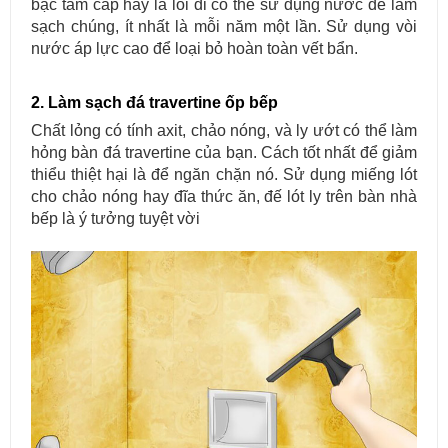
bậc tam cấp hay là lối đi có thể sử dụng nước để làm
sạch chúng, ít nhất là mỗi năm một lần. Sử dụng vòi
nước áp lực cao để loại bỏ hoàn toàn vết bẩn.
2. Làm sạch đá travertine ốp bếp
Chất lỏng có tính axit, chảo nóng, và ly ướt có thể làm
hỏng bàn đá travertine của bạn. Cách tốt nhất để giảm
thiểu thiệt hại là để ngăn chặn nó. Sử dụng miếng lót
cho chảo nóng hay đĩa thức ăn, đế lót ly trên bàn nhà
bếp là ý tưởng tuyệt vời