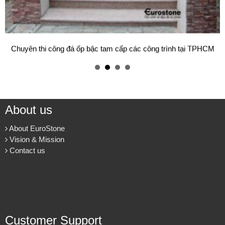
Mẫu bàn ăn mặt đá tự nhiên cao cấp và sang trọng cho gia đình
thân yêu của bạn.
Cung cấp & thi công đá ốp cầu thang máy cho các công trình.