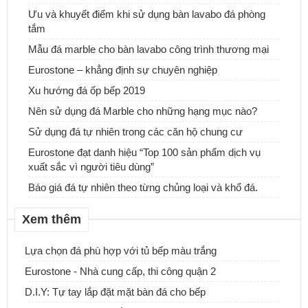
Đá tự nhiên ốp tường - Sự lựa chọn tuyệt vời cho ngôi nhà của
Ưu và khuyết điểm khi sử dụng bàn lavabo đá phòng
bạn
tắm
Mẫu đá marble cho bàn lavabo công trình thương mại
Eurostone – khẳng định sự chuyên nghiệp
Xu hướng đá ốp bếp 2019
Nên sử dụng đá Marble cho những hạng mục nào?
Sử dụng đá tự nhiên trong các căn hộ chung cư
Eurostone đạt danh hiệu “Top 100 sản phẩm dịch vụ
xuất sắc vì người tiêu dùng”
Báo giá đá tự nhiên theo từng chủng loại và khổ đá.
Xem thêm
Lựa chọn đá phù hợp với tủ bếp màu trắng
Eurostone - Nhà cung cấp, thi công quận 2
ĐƠN VỊ CUNG CẤP & THI CÔNG ĐÁ ỐP CỘT ĐÁ TRỤ CỔNG
D.I.Y: Tự tay lắp đặt mặt bàn đá cho bếp
NHÀ.