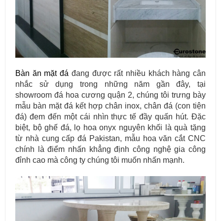
Bàn ăn mặt đá
đang được rất nhiều khách hàng cân
nhắc sử dụng trong những năm gần đây, tại
showroom đá hoa cương quận 2, chúng tôi trưng bày
mẫu bàn mặt đá kết hợp chân inox, chân đá (con tiện
đá) đem đến một cái nhìn thực tế đầy quấn hút. Đặc
biệt, bộ ghế đá, lọ hoa onyx nguyên khối là quà tặng
từ nhà cung cấp đá Pakistan, mẫu hoa văn cắt CNC
chính là điểm nhấn khẳng định công nghệ gia công
đỉnh cao mà công ty chúng tôi muốn nhấn mạnh.
Mẫu bàn ăn mặt đá tự nhiên cao cấp và sang trọng cho gia đình
thân yêu của bạn.