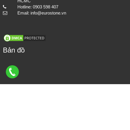
HCMC
Hotline: 0903 598 407
Email: info@eurostone.vn
Bản đồ
Đá tự nhiên ốp tường - Sự lựa chọn tuyệt vời cho ngôi nhà của
bạn