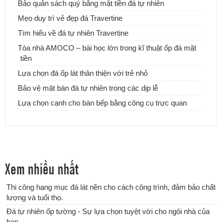
Bảo quản sách quý bằng mặt tiền đá tự nhiên
Mẹo duy trì vẻ đẹp đá Travertine
Những mẫu bàn đá Lavabo tự nhiên, xu hướng mới cho ngôi nhà
của bạn
Tìm hiểu về đá tự nhiên Travertine
Tòa nhà AMOCO – bài học lớn trong kĩ thuật ốp đá mặt
tiền
Lựa chọn đá ốp lát thân thiện với trẻ nhỏ
Bảo vệ mặt bàn đá tự nhiên trong các dịp lễ
Lựa chọn cạnh cho bàn bếp bằng công cụ trực quan
Xem nhiều nhất
Thi công hạng mục đá lát nền cho cách công trình, đảm bảo chất
lượng và tuổi thọ.
Lựa chọn Đá ốp nhà tắm mẫu 2018 đẹp và sang trọng
Đá tự nhiên ốp tường - Sự lựa chọn tuyệt vời cho ngôi nhà của
bạn