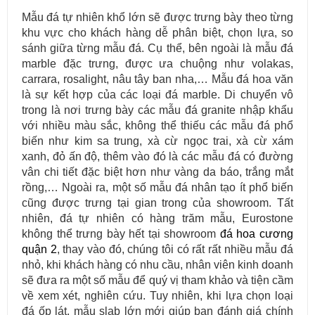
Mẫu đá tự nhiên khổ lớn sẽ được trưng bày theo từng
khu vực cho khách hàng dễ phân biệt, chọn lựa, so
sánh giữa từng mẫu đá. Cụ thể, bên ngoài là mẫu đá
marble đặc trưng, được ưa chuộng như volakas,
carrara, rosalight, nâu tây ban nha,… Mẫu đá hoa văn
là sự kết hợp của các loại đá marble. Di chuyển vô
trong là nơi trưng bày các mẫu đá granite nhập khẩu
với nhiều màu sắc, không thể thiếu các mẫu đá phổ
biến như kim sa trung, xà cừ ngọc trai, xà cừ xám
xanh, đỏ ấn độ, thêm vào đó là các mẫu đá có đường
vân chi tiết đặc biệt hơn như vàng da báo, trắng mắt
rồng,… Ngoài ra, một số mẫu đá nhân tạo ít phổ biến
cũng được trưng tại gian trong của showroom. Tất
nhiên, đá tự nhiên có hàng trăm mẫu, Eurostone
không thể trưng bày hết tại showroom
đá hoa cương
quận 2
, thay vào đó, chúng tôi có rất rất nhiều mẫu đá
nhỏ, khi khách hàng có nhu cầu, nhân viên kinh doanh
sẽ đưa ra một số mẫu để quý vị tham khảo và tiện cầm
về xem xét, nghiên cứu. Tuy nhiên, khi lựa chọn loại
đá ốp lát, mẫu slab lớn mới giúp bạn đánh giá chính