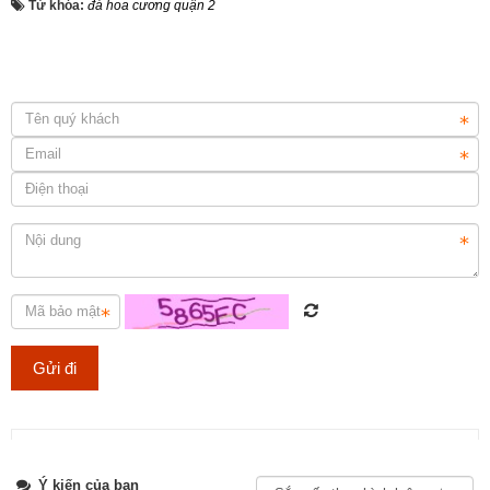
Từ khóa:
đá hoa cương quận 2
Lựa chọn đá ốp mặt bếp uy tín và chuyên nghiệp tại TP.HCM
Tweet
Ý kiến của bạn