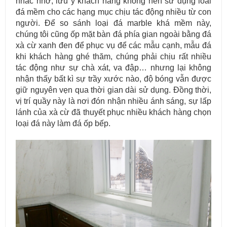
nhắc nhở, lưu ý khách hàng không nên sử dụng loai
đá mềm cho các hạng mục chịu tác động nhiều từ con
người. Để so sánh loại đá marble khá mềm này,
chúng tôi cũng ốp mặt bàn đá phía gian ngoài bằng đá
xà cừ xanh đen để phục vụ để các mẫu cạnh, mẫu đá
khi khách hàng ghé thăm, chúng phải chịu rất nhiều
tác động như sự chà xát, va đập… nhưng lại không
nhận thấy bất kì sự trầy xước nào, độ bóng vẫn được
giữ nguyên vẹn qua thời gian dài sử dụng. Đồng thời,
vị trí quầy này là nơi đón nhận nhiều ánh sáng, sự lấp
lánh của xà cừ đã thuyết phục nhiều khách hàng chọn
loại đá này làm đá ốp bếp.