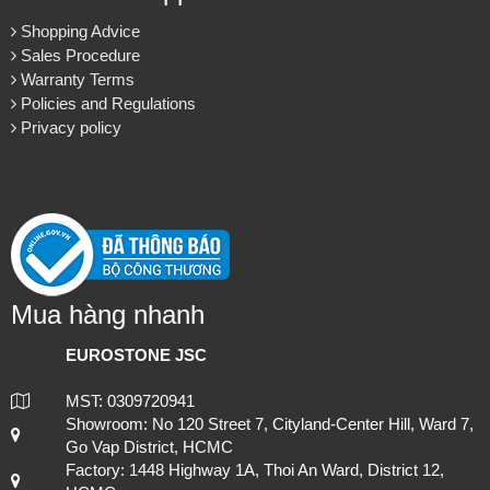
Shopping Advice
Lựa chọn đá ốp mặt bếp uy tín và chuyên nghiệp tại TP.HCM
Sales Procedure
Warranty Terms
Policies and Regulations
Privacy policy
Mua hàng nhanh
EUROSTONE JSC
MST: 0309720941
Thi công hạng mục đá lát nền cho cách công trình, đảm bảo chất
Showroom: No 120 Street 7, Cityland-Center Hill, Ward 7,
lượng và tuổi thọ.
Go Vap District, HCMC
Factory: 1448 Highway 1A, Thoi An Ward, District 12,