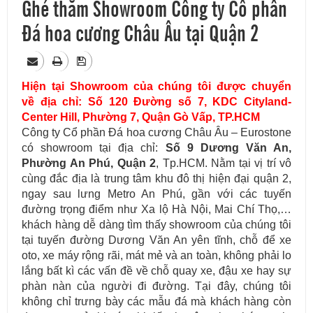
Ghé thăm Showroom Công ty Cổ phần
Đá hoa cương Châu Âu tại Quận 2
Hiện tại Showroom của chúng tôi được chuyển
về địa chỉ: Số 120 Đường số 7, KDC Cityland-
Center Hill, Phường 7, Quận Gò Vấp, TP.HCM
Công ty Cổ phần Đá hoa cương Châu Âu – Eurostone
có showroom tại địa chỉ:
Số 9 Dương Văn An,
Phường An Phú, Quận 2
, Tp.HCM. Nằm tại vị trí vô
cùng đắc địa là trung tâm khu đô thị hiện đại quận 2,
ngay sau lưng Metro An Phú, gần với các tuyến
đường trọng điểm như Xa lộ Hà Nội, Mai Chí Thọ,…
khách hàng dễ dàng tìm thấy showroom của chúng tôi
tại tuyến đường Dương Văn An yên tĩnh, chỗ để xe
oto, xe máy rộng rãi, mát mẻ và an toàn, không phải lo
lắng bất kì các vấn đề về chỗ quay xe, đậu xe hay sự
phàn nàn của người đi đường. Tại đây, chúng tôi
không chỉ trưng bày các mẫu đá mà khách hàng còn