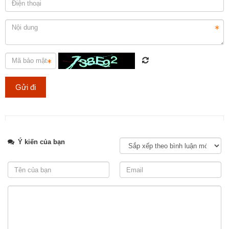
Lựa chọn đá ốp mặt bếp uy tín và chuyên nghiệp tại TP.HCM
Tweet
Ý kiến của bạn
Thi công hạng mục đá lát nền cho cách công trình, đảm bảo chất
lượng và tuổi thọ.