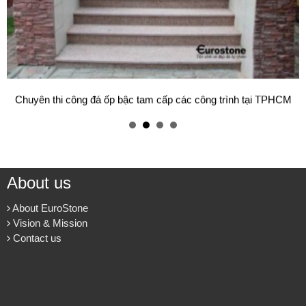
Mẫu bàn ăn mặt đá tự nhiên cao cấp và sang trọng cho gia đình
thân yêu của bạn.
Cung cấp & thi công đá ốp cầu thang máy cho các công trình.