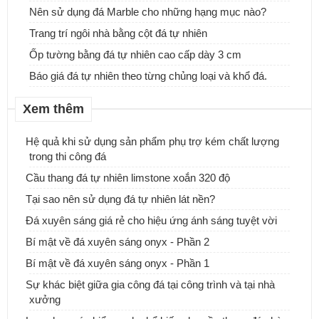
Nên sử dụng đá Marble cho những hạng mục nào?
Trang trí ngôi nhà bằng cột đá tự nhiên
Ốp tường bằng đá tự nhiên cao cấp dày 3 cm
Báo giá đá tự nhiên theo từng chủng loại và khổ đá.
Xem thêm
Hệ quả khi sử dụng sản phẩm phụ trợ kém chất lượng
trong thi công đá
Cầu thang đá tự nhiên limstone xoắn 320 độ
Tại sao nên sử dụng đá tự nhiên lát nền?
ĐƠN VỊ CUNG CẤP & THI CÔNG ĐÁ ỐP CỘT ĐÁ TRỤ CỔNG
Đá xuyên sáng giá rẻ cho hiệu ứng ánh sáng tuyệt vời
NHÀ.
Bí mật về đá xuyên sáng onyx - Phần 2
Những mẫu bàn đá Lavabo tự nhiên, xu hướng mới cho ngôi nhà
Bí mật về đá xuyên sáng onyx - Phần 1
của bạn
Sự khác biệt giữa gia công đá tại công trình và tại nhà
xưởng