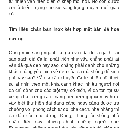
tự nhiên vẫn hiện diện ở khắp mọi nơi. Nó còn được
coi là biểu tượng cho sự sang trọng, quyền quí, giàu
có.
Tìm Hiểu chân bàn inox kết hợp mặt bàn đá hoa
cương
Cùng nhìn sang ngành rất gần với đá đó là gạch, tại
sao gạch giả đá lại phát triển như vậy, chẳng phải tại
vân đá quá đẹp hay sao, chẳng phải dành cho những
khách hàng yêu thích vẻ đẹp của đá mà không đủ kinh
phí hay sao? Vẫn là câu chuyện đá tự nhiên hết thời,
ta lại nhìn theo một khía cạnh khác, nhiều người nói
đá chỉ dành cho các biệt thự cổ điển, vì đá tồn tại sự
vững chãi, cứng cáp, mang hơi hướng quyền uy hơn,
vậy biệt thự hiện đại đang càng ngày càng được ưa
chuộng với phong cách tự do, phá cách, nhẹ nhàng thì
đá đâu còn chỗ đứng. Đúng, chúng tôi không phủ
nhận điều này, nhưng chính những người như