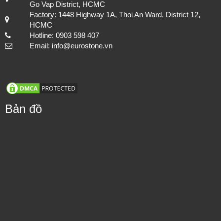
Mua hàng nhanh
EUROSTONE JSC
MST: 0309720941
Thi công hạng mục đá lát nền cho cách công trình, đảm bảo chất
Showroom: No 120 Street 7, Cityland-Center Hill, Ward 7,
lượng và tuổi thọ.
Go Vap District, HCMC
Factory: 1448 Highway 1A, Thoi An Ward, District 12,
HCMC
Hotline: 0903 598 407
Email: info@eurostone.vn