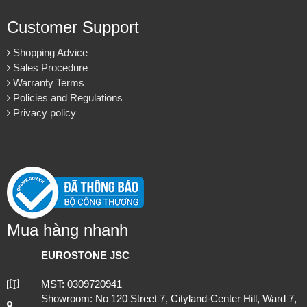
About us
About EuroStone
Vision & Mission
Contact us
Customer Support
Shopping Advice
Lựa chọn đá ốp mặt bếp uy tín và chuyên nghiệp tại TP.HCM
Sales Procedure
Warranty Terms
Policies and Regulations
Privacy policy