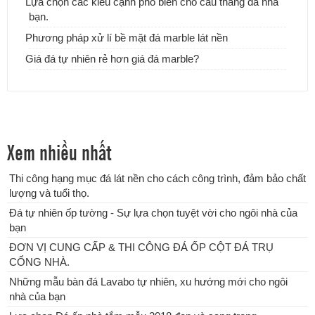
Lựa chọn các kiểu cạnh phổ biến cho cầu thang đá nhà
bạn.
Phương pháp xử lí bề mặt đá marble lát nền
Giá đá tự nhiên rẻ hơn giá đá marble?
Xem nhiều nhất
Thi công hạng mục đá lát nền cho cách công trình, đảm bảo chất
lượng và tuổi thọ.
Lựa chọn Đá ốp nhà tắm mẫu 2018 đẹp và sang trọng
Đá tự nhiên ốp tường - Sự lựa chọn tuyệt vời cho ngôi nhà của
bạn
ĐƠN VỊ CUNG CẤP & THI CÔNG ĐÁ ỐP CỘT ĐÁ TRỤ
CỔNG NHÀ.
Những mẫu bàn đá Lavabo tự nhiên, xu hướng mới cho ngôi
nhà của bạn