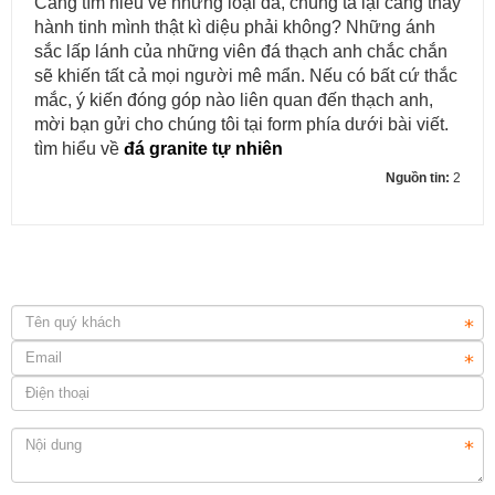
Càng tìm hiểu về những loại đá, chúng ta lại càng thấy
hành tinh mình thật kì diệu phải không? Những ánh
sắc lấp lánh của những viên đá thạch anh chắc chắn
sẽ khiến tất cả mọi người mê mẩn. Nếu có bất cứ thắc
mắc, ý kiến đóng góp nào liên quan đến thạch anh,
mời bạn gửi cho chúng tôi tại form phía dưới bài viết.
tìm hiểu về
đá granite tự nhiên
Nguồn tin:
2
Lựa chọn đá ốp mặt bếp uy tín và chuyên nghiệp tại TP.HCM