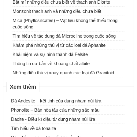
Đá tự nhiên ốp tường - Sự lựa chọn tuyệt vời cho ngôi nhà của
Bật mí những điều chưa biết về thạch anh Diorite
bạn
Monzonit thạch anh và những điều chưa biết
Mica (Phyllosilicates) – Vật liệu không thể thiếu trong
cuộc sống
Tìm hiểu về tác dụng đá Microcline trong cuộc sống
Khám phá những thú vị từ các loại đá Aphanite
Khái niệm và sự hình thành đá Felsite
Thông tin cơ bản về khoáng chất albite
Những điều thú vị xoay quanh các loại đá Granitoid
Xem thêm
Đá Andesite – kết tinh của dung nham núi lửa
Phonolite – Bản hòa tấu của những sắc màu
Dacite - Điều kì diệu từ dung nham núi lửa
ĐƠN VỊ CUNG CẤP & THI CÔNG ĐÁ ỐP CỘT ĐÁ TRỤ CỔNG
Tìm hiểu về đá tonalite
NHÀ.