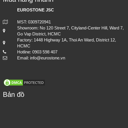
Shopping Advice
Lựa chọn đá ốp mặt bếp uy tín và chuyên nghiệp tại TP.HCM
Sales Procedure
Warranty Terms
Policies and Regulations
Privacy policy
Mua hàng nhanh
EUROSTONE JSC
MST: 0309720941
Thi công hạng mục đá lát nền cho cách công trình, đảm bảo chất
Showroom: No 120 Street 7, Cityland-Center Hill, Ward 7,
lượng và tuổi thọ.
Go Vap District, HCMC
Factory: 1448 Highway 1A, Thoi An Ward, District 12,
HCMC