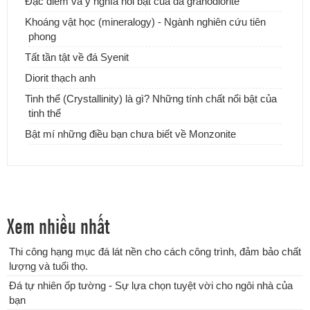
Đặc điểm và ý nghĩa nổi bật của đá granodiorite
Những mẫu bàn đá Lavabo tự nhiên, xu hướng mới cho ngôi nhà
Khoáng vật học (mineralogy) - Ngành nghiên cứu tiên
của bạn
phong
Tất tần tật về đá Syenit
Diorit thạch anh
Tinh thể (Crystallinity) là gì? Những tính chất nổi bật của
tinh thể
Bật mí những điều bạn chưa biết về Monzonite
Xem nhiều nhất
Thi công hạng mục đá lát nền cho cách công trình, đảm bảo chất
lượng và tuổi thọ.
Lựa chọn Đá ốp nhà tắm mẫu 2018 đẹp và sang trọng
Đá tự nhiên ốp tường - Sự lựa chọn tuyệt vời cho ngôi nhà của
bạn